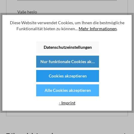
Vaše heslo
Diese Website verwendet Cookies, um Ihnen die bestmögliche
Funktionalität bieten zu können...
Mehr Informationen
.
Zapomněl(a) jsem heslo.
Datenschutzeinstellungen
Přihlásit
Nur funktionale Cookies akzeptieren
Přednosti registrace:
Cookies akzeptieren
Rychlý nákup
Uložte si svá data a nastavení.
Přehled objednávek a informace k expedici
Alle Cookies akzeptieren
Správa odběru novinek
- Imprint