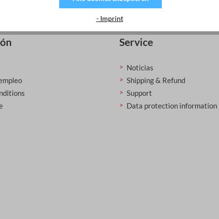
- Imprint
ión
Service
Noticias
 empleo
Shipping & Refund
nditions
Support
e
Data protection information