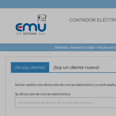
CONTADOR ELÉCTR
3 f conexión directa
5A transformador
Software
Medidor de electricidad - Hecho en 
96x96
LoRa
Borne con
¡Ya soy cliente!
¡Soy un cliente nuevo!
transformador
TCP/IP
Iniciar sesión con dirección de correo electrónico y contraseña
Su dirección de correo electrónico