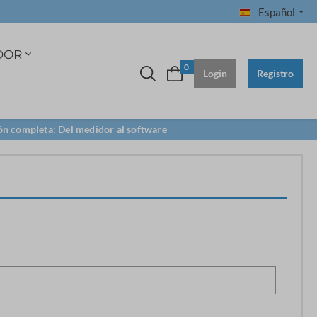
Español
DOR
0
Login
Registro
ón completa: Del medidor al software