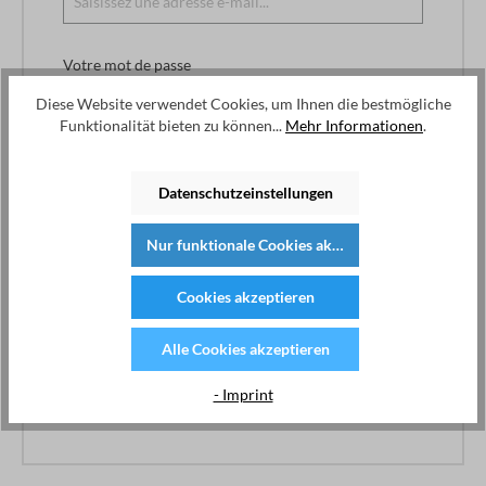
Votre mot de passe
Diese Website verwendet Cookies, um Ihnen die bestmögliche
Funktionalität bieten zu können...
Mehr Informationen
.
J'ai oublié mon mot de passe.
Datenschutzeinstellungen
Connexion
Nur funktionale Cookies akzeptieren
Avantages d'une inscription :
Cookies akzeptieren
Achat rapide
Enregistrez vos données et vos paramétrages.
Aperçu de la commande et informations sur
Alle Cookies akzeptieren
l'expédition
Gérer votre abonnement à la newsletter
- Imprint