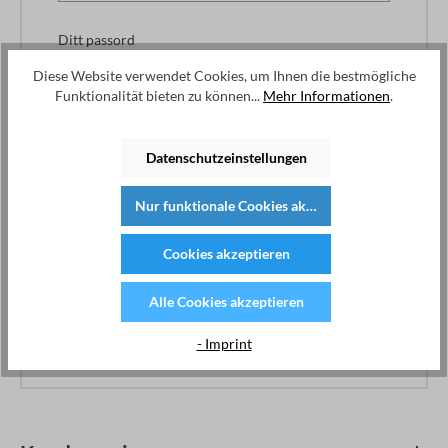
Ditt passord
Diese Website verwendet Cookies, um Ihnen die bestmögliche
Funktionalität bieten zu können...
Mehr Informationen
.
Jeg har glemt passordet mitt.
Datenschutzeinstellungen
Logg inn
Nur funktionale Cookies akzeptieren
Fordeler:
Cookies akzeptieren
Express shopping
Lagre data og innstillinger
Bestillingsoversikt og forsendelsesinformasjon
Alle Cookies akzeptieren
Administrer abonnementet på nyhetsbrevet
- Imprint