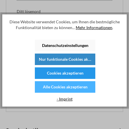
Ditt lösenord
Diese Website verwendet Cookies, um Ihnen die bestmögliche
Funktionalität bieten zu können...
Mehr Informationen
.
Jag har glömt mitt lösenord.
Datenschutzeinstellungen
Logga in
Nur funktionale Cookies akzeptieren
Fördelar med registrering:
Cookies akzeptieren
Snabb shopping
Spara din information och dina inställningar.
Beställningsöversikt och leveransinformation
Alle Cookies akzeptieren
Hantera prenumerationen av nyhetsbrev.
- Imprint