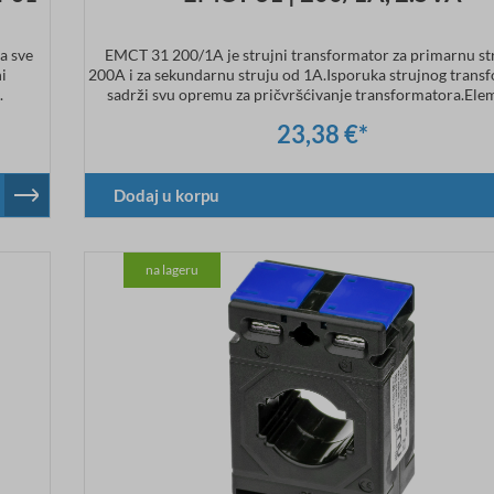
a sve
EMCT 31 200/1A je strujni transformator za primarnu st
i
200A i za sekundarnu struju od 1A.Isporuka strujnog trans
.
sadrži svu opremu za pričvršćivanje transformatora.Ele
učvršćivanje na DIN šinu (CT.31.DIN) je opcionalno dos
23,38 €*
Tehnički podaci Primarna struja: 150ASekundarna str
1ADimenzije: širina 50 x visina 70 x dubina 30 mmKlasa tač
Dodaj u korpu
na lageru