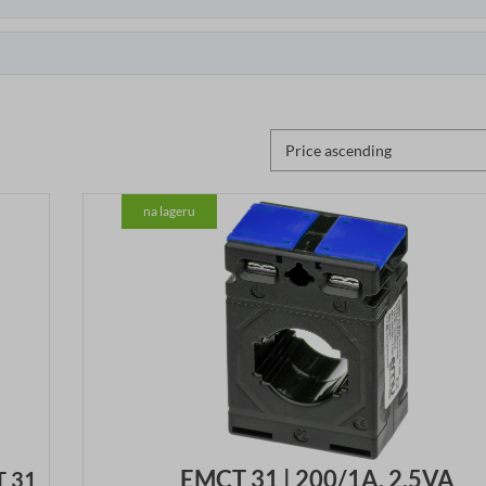
na lageru
EMCT 31 | 200/1A, 2.5VA
T 31