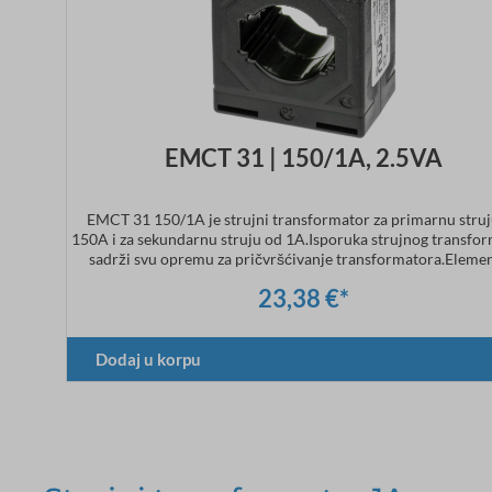
EMCT 31 | 150/1A, 2.5VA
EMCT 31 150/1A je strujni transformator za primarnu stru
150A i za sekundarnu struju od 1A.Isporuka strujnog transfo
sadrži svu opremu za pričvršćivanje transformatora.Elemen
učvršćivanje na DIN šinu (CT.31.DIN) je opcionalno dostu
23,38 €*
Tehnički podaci Primarna struja: 150ASekundarna struja
1ADimenzije: širina 50 x visina 70 x dubina 30 mmKlasa tačnos
Dodaj u korpu