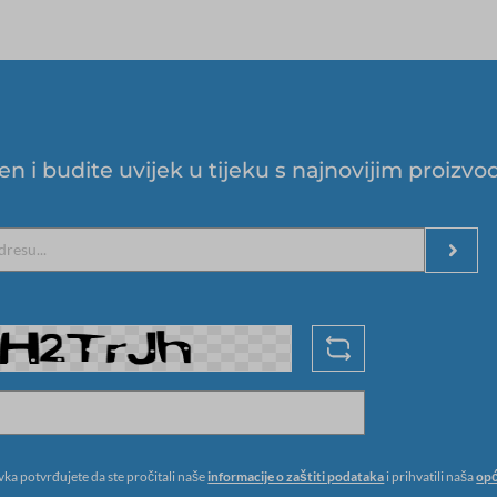
lten i budite uvijek u tijeku s najnovijim proi
a potvrđujete da ste pročitali naše
informacije o zaštiti podataka
i prihvatili naša
opć