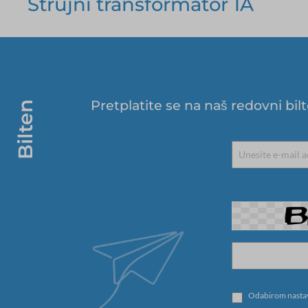
Strujni transformator 1A
Pretplatite se na naš redovni bi
Bilten
Odabirom nastavk