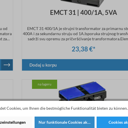
EMCT 31 | 400/1A, 5VA
ju od
EMCT 31 400/1A je strujni transformator za primarnu st
rmatora
400A i za sekundarnu struju od 1A.Isporuka strujnog trans
t za
sadrži svu opremu za pričvršćivanje transformatora.Ele
pan.
učvršćivanje na DIN šinu (CT.31.DIN) je opcionalno dos
23,38 €*
:
Tehnički podaci Primarna struja: 400ASekundarna str
ti: 0.5
1ADimenzije: širina 50 x visina 70 x dubina 30 mmKlasa tač
Dodaj u korpu
na lageru
et Cookies, um Ihnen die bestmögliche Funktionalität bieten zu können.
zeinstellungen
Nur funktionale Cookies akzeptieren
Cookies ak