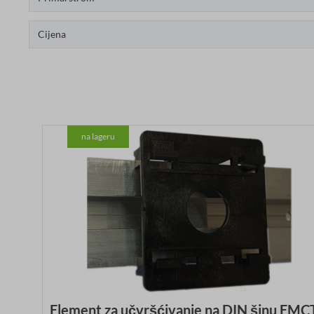
Cijena
na lageru
Element za učvršćivanje na DIN šinu EMC