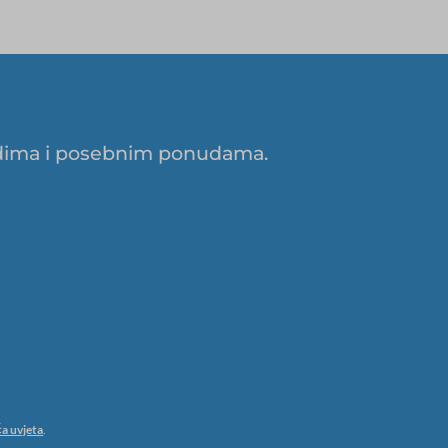
zvodima i posebnim ponudama.
a uvjeta
.