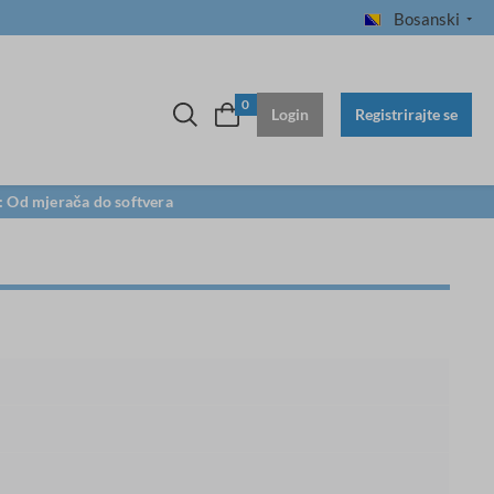
Bosanski
0
Login
Registrirajte se
e: Od mjerača do softvera