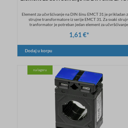
Element za učvršćivanje na DIN šinu EMCT 31 je prikladan z
strujne transformatore iz serije EMCT 31. Za svaki strujn
tranformator je potreban jedan element za učvršćivanje
1,61 €*
Dodaj u korpu
na lageru