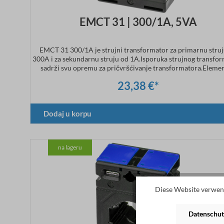
EMCT 31 | 300/1A, 5VA
EMCT 31 300/1A je strujni transformator za primarnu stru
300A i za sekundarnu struju od 1A.Isporuka strujnog transfo
sadrži svu opremu za pričvršćivanje transformatora.Elemen
učvršćivanje na DIN šinu (CT.31.DIN) je opcionalno dostu
23,38 €*
Tehnički podaci Primarna struja: 300ASekundarna struja
1ADimenzije: širina 50 x visina 70 x dubina 30 mmKlasa tačnos
Dodaj u korpu
na lageru
Diese Website verwend
Datenschut