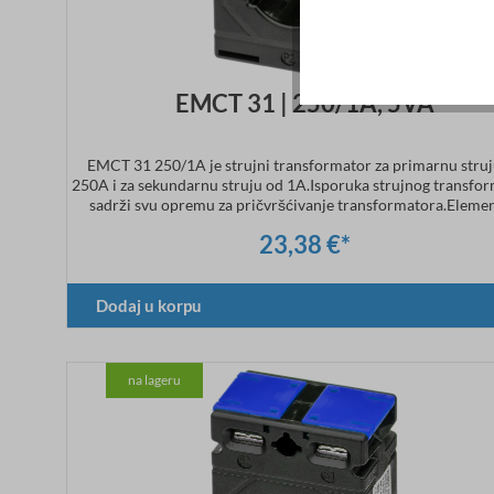
EMCT 31 | 250/1A, 5VA
EMCT 31 250/1A je strujni transformator za primarnu stru
250A i za sekundarnu struju od 1A.Isporuka strujnog transfo
sadrži svu opremu za pričvršćivanje transformatora.Elemen
učvršćivanje na DIN šinu (CT.31.DIN) je opcionalno dostu
23,38 €*
Tehnički podaci Primarna struja: 250ASekundarna struja
1ADimenzije: širina 50 x visina 70 x dubina 30 mmKlasa tačnos
Dodaj u korpu
na lageru