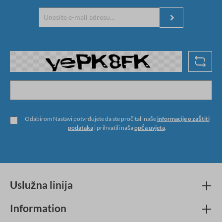
Odabirom Nastavi potvrđujete da ste pročitali naše
informacije o zaštiti
podataka
i prihvatili naša
opća uvjeta
.
Uslužna linija
Information