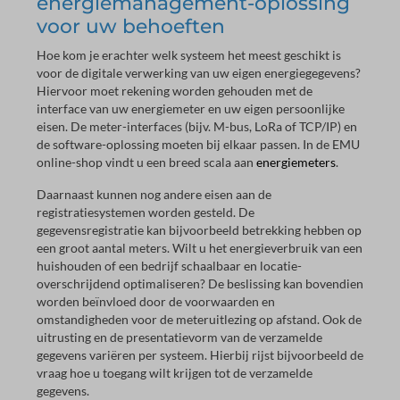
energiemanagement-oplossing
voor uw behoeften
Hoe kom je erachter welk systeem het meest geschikt is
voor de digitale verwerking van uw eigen energiegegevens?
Hiervoor moet rekening worden gehouden met de
interface van uw energiemeter en uw eigen persoonlijke
eisen. De meter-interfaces (bijv. M-bus, LoRa of TCP/IP) en
de software-oplossing moeten bij elkaar passen. In de EMU
online-shop vindt u een breed scala aan
energiemeters
.
Daarnaast kunnen nog andere eisen aan de
registratiesystemen worden gesteld. De
gegevensregistratie kan bijvoorbeeld betrekking hebben op
een groot aantal meters. Wilt u het energieverbruik van een
huishouden of een bedrijf schaalbaar en locatie-
overschrijdend optimaliseren? De beslissing kan bovendien
worden beïnvloed door de voorwaarden en
omstandigheden voor de meteruitlezing op afstand. Ook de
uitrusting en de presentatievorm van de verzamelde
gegevens variëren per systeem. Hierbij rijst bijvoorbeeld de
vraag hoe u toegang wilt krijgen tot de verzamelde
gegevens.