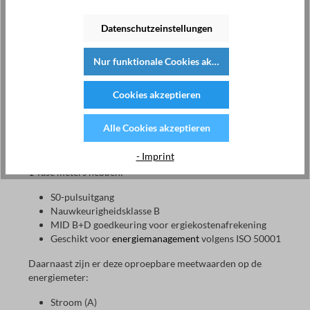
Metering?
Datenschutzeinstellungen
Energiemeters hoeven niet ingewikkeld te zijn om toch
over de hele linie te overtuigen. Het beste voorbeeld: de 1-
Nur funktionale Cookies akzeptieren
fasige wisselstroom meters van EMU Metering. De smalle
en dus ruimtebesparende 1-fasige meters zijn geschikt voor
directe aansluitingen tot 40 ampère. Wij bieden u twee
Cookies akzeptieren
varianten van deze kWh-meters. Wilt u er een met S0-
pulsuitgang voor werkzame energie en een extra
M-bus
-
Alle Cookies akzeptieren
interface? Of u nu kiest voor het eenvoudigere model
zonder interface of het model met geïntegreerde Meter-
- Imprint
bus, u kunt zich verheugen op deze eigenschappen die onze
1-fase meters hebben:
S0-pulsuitgang
Nauwkeurigheidsklasse B
MID B+D goedkeuring voor ergiekostenafrekening
Geschikt voor
energiemanagement
volgens ISO 50001
Daarnaast zijn er deze oproepbare meetwaarden op de
energiemeter:
Stroom (A)