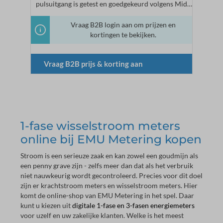
pulsuitgang is getest en goedgekeurd volgens Mid
Modul B+D. De AC-meter is geschikt voor
energiebeheer volgens ISO 50001 en voor de
Vraag B2B login aan om prijzen en
facturering van energiekosten. S0 puls uitgangDe
kortingen te bekijken.
EMU 1/40 wisselstroommeter heeft een S0
pulsuitgang voor actieve energie. Functies in een
oogopslag 1-fasige elektriciteitsmeter S0 puls
Vraag B2B prijs & korting aan
uitgang MID B+D goedkeuring voor facturering van
energiekosten Geschikt voor energiebeheer volgens
ISO 50001 Nauwkeurigheidsklasse B (1%)
Opvraagbare meetwaarden op de energiemeter
Stroom (A) Actief energieverbruik (kWh) Actief
vermogen (kw) Spanning Frequentie CosPhi
Instelbare polsslag en tijd: Pulsfrequentie: 1000
1-fase wisselstroom meters
kWh Pulslengte: 100 ms
online bij EMU Metering kopen
Stroom is een serieuze zaak en kan zowel een goudmijn als
een penny grave zijn - zelfs meer dan dat als het verbruik
niet nauwkeurig wordt gecontroleerd. Precies voor dit doel
zijn er krachtstroom meters en wisselstroom meters. Hier
komt de online-shop van EMU Metering in het spel. Daar
kunt u kiezen uit
digitale 1-fase en 3-fasen energiemeters
voor uzelf en uw zakelijke klanten. Welke is het meest