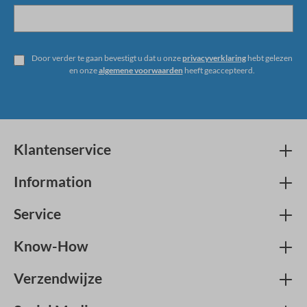
Door verder te gaan bevestigt u dat u onze
privacyverklaring
hebt gelezen
en onze
algemene voorwaarden
heeft geaccepteerd.
Klantenservice
Information
Service
Know-How
Verzendwijze