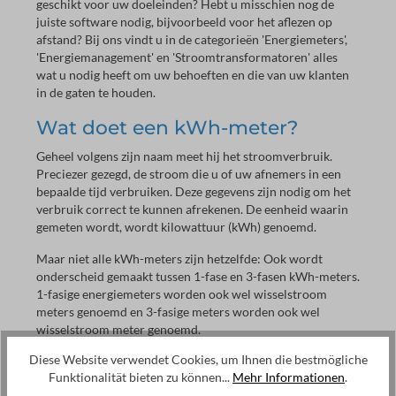
geschikt voor uw doeleinden? Hebt u misschien nog de
juiste software nodig, bijvoorbeeld voor het aflezen op
afstand? Bij ons vindt u in de categorieën 'Energiemeters',
'Energiemanagement' en 'Stroomtransformatoren' alles
wat u nodig heeft om uw behoeften en die van uw klanten
in de gaten te houden.
Wat doet een kWh-meter?
Geheel volgens zijn naam meet hij het stroomverbruik.
Preciezer gezegd, de stroom die u of uw afnemers in een
bepaalde tijd verbruiken. Deze gegevens zijn nodig om het
verbruik correct te kunnen afrekenen. De eenheid waarin
gemeten wordt, wordt kilowattuur (kWh) genoemd.
Maar niet alle kWh-meters zijn hetzelfde: Ook wordt
onderscheid gemaakt tussen 1-fase en 3-fasen kWh-meters.
1-fasige energiemeters worden ook wel wisselstroom
meters genoemd en 3-fasige meters worden ook wel
wisselstroom meter genoemd.
Diese Website verwendet Cookies, um Ihnen die bestmögliche
Wat zijn de functies van de 1-
Funktionalität bieten zu können...
Mehr Informationen
.
fasige kWh-meters van EMU