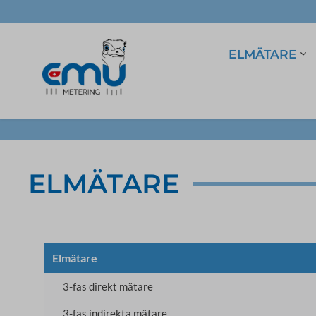
ELMÄTARE
3-fas direkt mätare
5A Strömtransformato
Software
96x96
LoRa
VCT32
ELMÄTARE
TCP/IP
Elmätare
3-fas direkt mätare
3-fas indirekta mätare