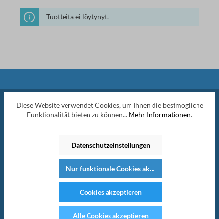
Tuotteita ei löytynyt.
Tiedotuslehti
Diese Website verwendet Cookies, um Ihnen die bestmögliche
Funktionalität bieten zu können...
Mehr Informationen
.
Tilaa säännöllinen uutiskirjeemme nyt,
jotta pysyt ajan tasalla uusimmista
Datenschutzeinstellungen
tuotteista ja erikoistarjouksista.
Nur funktionale Cookies akzeptieren
Cookies akzeptieren
Alle Cookies akzeptieren