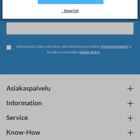
- Imprint
Valitsemalla Jatka vahvistat, että olet lukenut meidän
tietosuojatiedot
ja
hyväksynyt meidän
yleiset ehdot
.
Asiakaspalvelu
Information
Service
Know-How