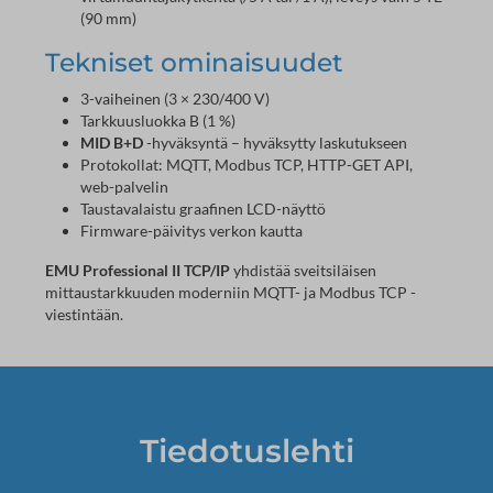
(90 mm)
Tekniset ominaisuudet
3-vaiheinen (3 × 230/400 V)
Tarkkuusluokka B (1 %)
MID B+D
-hyväksyntä – hyväksytty laskutukseen
Protokollat: MQTT, Modbus TCP, HTTP-GET API,
web-palvelin
Taustavalaistu graafinen LCD-näyttö
Firmware-päivitys verkon kautta
EMU Professional II TCP/IP
yhdistää sveitsiläisen
mittaustarkkuuden moderniin MQTT- ja Modbus TCP -
viestintään.
Tiedotuslehti