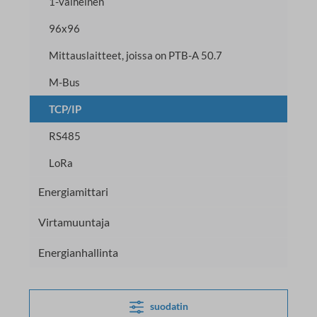
1-vaiheinen
96x96
Mittauslaitteet, joissa on PTB-A 50.7
M-Bus
TCP/IP
RS485
LoRa
Energiamittari
Virtamuuntaja
Energianhallinta
suodatin