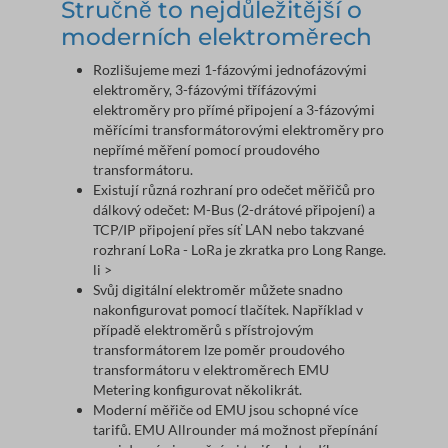
Stručně to nejdůležitější o
moderních elektroměrech
Rozlišujeme mezi 1-fázovými jednofázovými
elektroměry, 3-fázovými třífázovými
elektroměry pro přímé připojení a 3-fázovými
měřícími transformátorovými elektroměry pro
nepřímé měření pomocí proudového
transformátoru.
Existují různá rozhraní pro odečet měřičů pro
dálkový odečet: M-Bus (2-drátové připojení) a
TCP/IP připojení přes síť LAN nebo takzvané
rozhraní LoRa - LoRa je zkratka pro Long Range.
li >
Svůj digitální elektroměr můžete snadno
nakonfigurovat pomocí tlačítek. Například v
případě elektroměrů s přístrojovým
transformátorem lze poměr proudového
transformátoru v elektroměrech EMU
Metering konfigurovat několikrát.
Moderní měřiče od EMU jsou schopné více
tarifů. EMU Allrounder má možnost přepínání