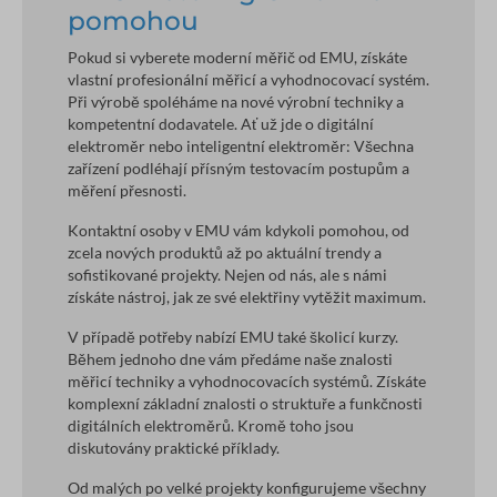
pomohou
Pokud si vyberete moderní měřič od EMU, získáte
vlastní profesionální měřicí a vyhodnocovací systém.
Při výrobě spoléháme na nové výrobní techniky a
kompetentní dodavatele. Ať už jde o digitální
elektroměr nebo inteligentní elektroměr: Všechna
zařízení podléhají přísným testovacím postupům a
měření přesnosti.
Kontaktní osoby v EMU vám kdykoli pomohou, od
zcela nových produktů až po aktuální trendy a
sofistikované projekty. Nejen od nás, ale s námi
získáte nástroj, jak ze své elektřiny vytěžit maximum.
V případě potřeby nabízí EMU také školicí kurzy.
Během jednoho dne vám předáme naše znalosti
měřicí techniky a vyhodnocovacích systémů. Získáte
komplexní základní znalosti o struktuře a funkčnosti
digitálních elektroměrů. Kromě toho jsou
diskutovány praktické příklady.
Od malých po velké projekty konfigurujeme všechny