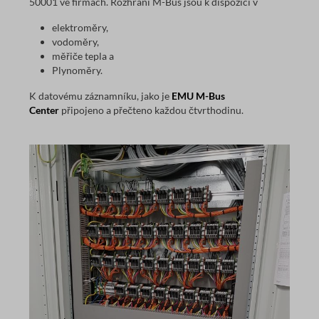
50001 ve firmách. Rozhraní M-Bus jsou k dispozici v
elektroměry,
vodoměry,
měřiče tepla a
Plynoměry.
K datovému záznamníku, jako je
EMU M-Bus
Center
připojeno a přečteno každou čtvrthodinu.