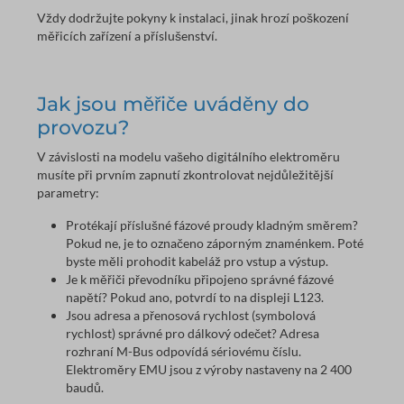
Vždy dodržujte pokyny k instalaci, jinak hrozí poškození
měřicích zařízení a příslušenství.
Jak jsou měřiče uváděny do
provozu?
V závislosti na modelu vašeho digitálního elektroměru
musíte při prvním zapnutí zkontrolovat nejdůležitější
parametry:
Protékají příslušné fázové proudy kladným směrem?
Pokud ne, je to označeno záporným znaménkem. Poté
byste měli prohodit kabeláž pro vstup a výstup.
Je k měřiči převodníku připojeno správné fázové
napětí? Pokud ano, potvrdí to na displeji L123.
Jsou adresa a přenosová rychlost (symbolová
rychlost) správné pro dálkový odečet? Adresa
rozhraní M-Bus odpovídá sériovému číslu.
Elektroměry EMU jsou z výroby nastaveny na 2 400
baudů.