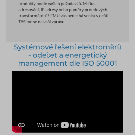
produkty podle vašich požadavků. M-Bus
adresování, IP adresy nebo poměry proudových
transformátorů? EMU vás nenechá venku v dešti.
Těšíme se na vaši zprávu.
Systémové řešení elektroměrů
- odečet a energetický
management dle ISO 50001