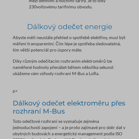
mezi denními a nočními tarify. Je to díky
230voltovému tarifnímu obvodu.
Dálkový odečet energie
Abyste měli neustále přehled o spotřebě elektřiny, musí být
měření transparentní. Čím lépe je spotřeba sledovatelná,
tím větší potenciál pro úspory máte.
Díky různým odečítacím rozhraním elektroměrů lze
naměřené hodnoty přenášet během několika sekund:
ukážeme vám výhody rozhraní M-Bus a LoRa.
p>
Dálkový odečet elektroměru přes
rozhraní M-Bus
Toto odečtové rozhraní se vyznačuje zejména
jednoduchostí zapojení – a je proto zajímavé pro sběr dat v
obytných budovách a energetický management podle ISO