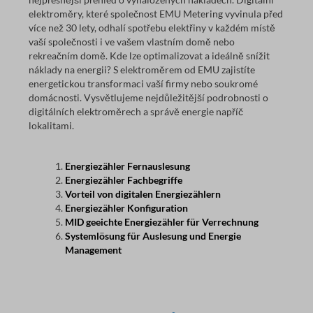
elektroměry, které společnost EMU Metering vyvinula před
více než 30 lety, odhalí spotřebu elektřiny v každém místě
vaší společnosti i ve vašem vlastním domě nebo
rekreačním domě. Kde lze optimalizovat a ideálně snížit
náklady na energii? S elektroměrem od EMU zajistíte
energetickou transformaci vaší firmy nebo soukromé
domácnosti. Vysvětlujeme nejdůležitější podrobnosti o
digitálních elektroměrech a správě energie napříč
lokalitami.
Energiezähler Fernauslesung
Energiezähler Fachbegriffe
Vorteil von digitalen Energiezählern
Energiezähler Konfiguration
MID geeichte Energiezähler für Verrechnung
Systemlösung für Auslesung und Energie
Management