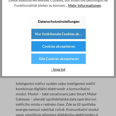
Diese Website verwendet Cookies, um Ihnen die bestmögliche
Funktionalität bieten zu können...
Mehr Informationen
.
Datenschutzeinstellungen
Ne, mezi elektroměry jsou značné rozdíly. Moderní
Nur funktionale Cookies akzeptieren
elektroměr zjišťuje spotřebu digitální technologií a
zobrazuje ji na displeji v číslicích.Na rozdíl od
Cookies akzeptieren
analogových nebo Ferraris přístrojů ukládají
moderní elektroměry také hodnoty denní spotřeby.
Zákazníci elektřiny tak získají lepší přehled o své
Alle Cookies akzeptieren
denní, týdenní nebo měsíční spotřebě. Roční
spotřeba musí být přesto odečtena k určitému datu a
- Imprint
sdělena provozovateli sítě.
Inteligentní měřicí systém nebo inteligentní měřič
kombinuje digitální elektroměr a komunikační
modul. Modul – také označovaný jako Smart Meter
Gateway – přenáší spotřebitelská data operátorovi
měřicího místa v reálném čase. Zde se již spotřeba
energie nemusí odečítat ročně. Komunikační modul
navíc umožňuje připojení digitálního elektroměru k