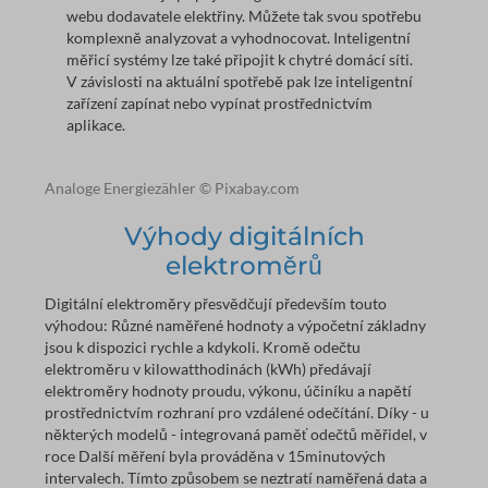
webu dodavatele elektřiny. Můžete tak svou spotřebu
komplexně analyzovat a vyhodnocovat. Inteligentní
měřicí systémy lze také připojit k chytré domácí síti.
V závislosti na aktuální spotřebě pak lze inteligentní
zařízení zapínat nebo vypínat prostřednictvím
aplikace.
Analoge Energiezähler © Pixabay.com
Výhody digitálních
elektroměrů
Digitální elektroměry přesvědčují především touto
výhodou: Různé naměřené hodnoty a výpočetní základny
jsou k dispozici rychle a kdykoli. Kromě odečtu
elektroměru v kilowatthodinách (kWh) předávají
elektroměry hodnoty proudu, výkonu, účiníku a napětí
prostřednictvím rozhraní pro vzdálené odečítání.
Díky - u
některých modelů - integrovaná paměť odečtů měřidel, v
roce Další měření byla prováděna v 15minutových
intervalech. Tímto způsobem se neztratí naměřená data a