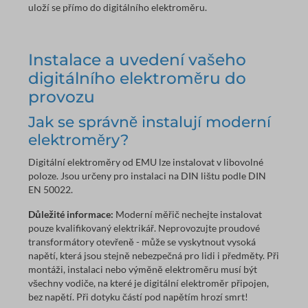
uloží se přímo do digitálního elektroměru.
Instalace a uvedení vašeho
digitálního elektroměru do
provozu
Jak se správně instalují moderní
elektroměry?
Digitální elektroměry od EMU lze instalovat v libovolné
poloze. Jsou určeny pro instalaci na DIN lištu podle DIN
EN 50022.
Důležité informace:
Moderní měřič nechejte instalovat
pouze kvalifikovaný elektrikář. Neprovozujte proudové
transformátory otevřeně - může se vyskytnout vysoká
napětí, která jsou stejně nebezpečná pro lidi i předměty. Při
montáži, instalaci nebo výměně elektroměru musí být
všechny vodiče, na které je digitální elektroměr připojen,
bez napětí. Při dotyku částí pod napětím hrozí smrt!