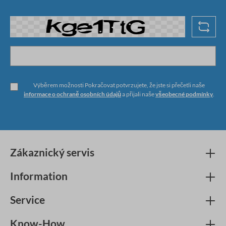
Výběrem možnosti Pokračovat potvrzujete, že jste si přečetli naše
informace o ochraně osobních údajů
a přijali naše
všeobecné podmínky
.
Zákaznický servis
Information
Service
Know-How