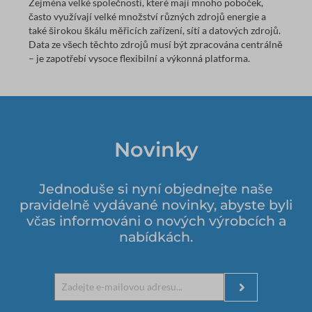
Zejména velké společnosti, které mají mnoho poboček,
často využívají velké množství různých zdrojů energie a
také širokou škálu měřicích zařízení, sítí a datových zdrojů.
Data ze všech těchto zdrojů musí být zpracována centrálně
– je zapotřebí vysoce flexibilní a výkonná platforma.
Novinky
Jednoduše si nyní objednejte naše
pravidelně vydávané novinky, abyste byli
včas informováni o nových výrobcích a
nabídkách.