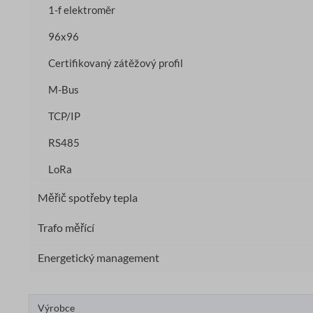
1-f elektroměr
96x96
Certifikovaný zátěžový profil
M-Bus
TCP/IP
RS485
LoRa
Měřič spotřeby tepla
Trafo měřící
Energetický management
Výrobce