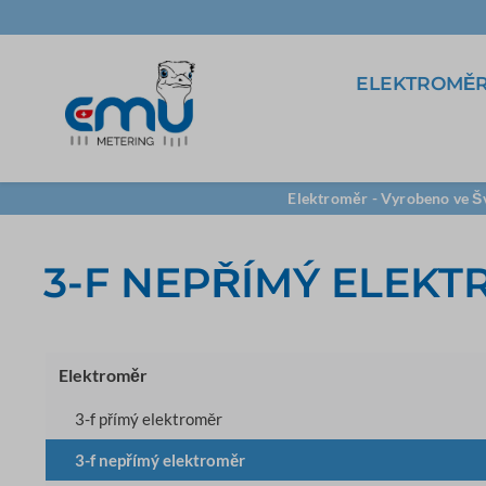
ELEKTROMĚ
3-f přímý elektroměr
5A Trafo měřící
Software
Elektroměr - Vyrobeno ve Šv
96x96
LoRa
VCT32
3-F NEPŘÍMÝ ELEK
TCP/IP
Elektroměr
3-f přímý elektroměr
3-f nepřímý elektroměr