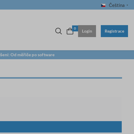
Čeština
0
Login
Registrace
ešení: Od měřiče po software