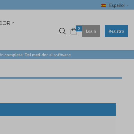
Español
DOR
0
Login
Registro
ón completa: Del medidor al software