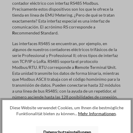
contador eléctrico con interfaz RS485 Modbus.
buena visibilidad de las cifras. Configuración La
Precisamente estos dispositivos son los que le ofrece la
configuración en el EMU Professional II se efectúa
tienda en línea de EMU Metering. ¿Pero de qué se tratan
vía las teclas sensibles al tacto. Salida de impulsos S0
exactamente? Esta interfaz especial es una interfaz de
El contador eléctrico trifásico EMU Professional II
dispone de una salida de impulsos S0 configurable
comunicación. El acrónimo RS corresponde a
para energía activa o reactiva Configuración de
R
ecommended
S
tandard.
fábrica: Conexión del transformador: 10 impulsos/
120 ms Salida de impulsosS0 para energía activa de
Las interfaces RS485 se encuentran, por ejemplo, en
referencia Energía reactiva de referencia
algunos de nuestros contadores eléctricos trifásicos de la
serie Professional y Professional II; otros tipos de interfaz
son TCP/IP o LoRa. RS485 soporta el protocolo
Modbus/RTU. RTU corresponde a
R
emote
T
erminal
U
nit.
Esta unidad transmite los datos de forma binaria, mientras
que Modbus ASCII trabaja con el código homónimo para la
transmisión de datos. Pueden conectarse hasta 32 módulos
a una línea de bus RS485; con la ayuda de un repetidor, el
número asciende hasta las 128 posibilidades de conexión.
¡Hágase con su contador energético fiable con interfaz
Diese Website verwendet Cookies, um Ihnen die bestmögliche
RS485 Modbus!
Funktionalität bieten zu können...
Mehr Informationen
.
¿Modbus y RS485 son lo mismo?
No, el RS485 es un estándar de transferencia de datos para
Datenschutzeinstellungen