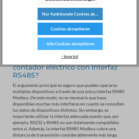
una interfaz física. En cambio, el término
Modbus
designa
un protocolo que basa su implementación en RS485. Para
Nur funktionale Cookies akzeptieren
enviar, Modbus RTU trabaja en código binario, igual que el
RS485. Asimismo, RS485 utiliza otras señales eléctricas
para la transmisión de datos como, por ejemplo, la interfaz
Cookies akzeptieren
predecesora RS232, que hoy ya apenas se implementa.
También existe el protocolo Modbus ASCII, que transmite
Alle Cookies akzeptieren
datos en el código homónimo.
- Imprint
¿Qué defiende el uso de un
contador eléctrico con interfaz
RS485?
El argumento principal es seguro que pueden operarse
múltiples dispositivos a través de una única interfaz RS485
Modbus. De este modo, no es necesario que haya
disponibles muchas más interfaces en cuanto se consulten
los datos de dispositivos distintos. Sin embargo, es
importante utilizar la interfaz adecuada puesto que, por
ejemplo, RS232 y RS485 no son totalmente compatibles
entre sí. Además, la interfaz RS485 Modbus cubre una
distancia de transmisión considerablemente más larga.