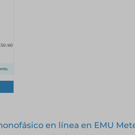
E50 /60
ento.
monofásico en línea en EMU Met