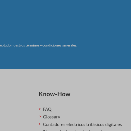
ceptado nuestros
términos y condiciones generales
.
Know-How
FAQ
Glossary
Contadores eléctricos trifásicos digitales