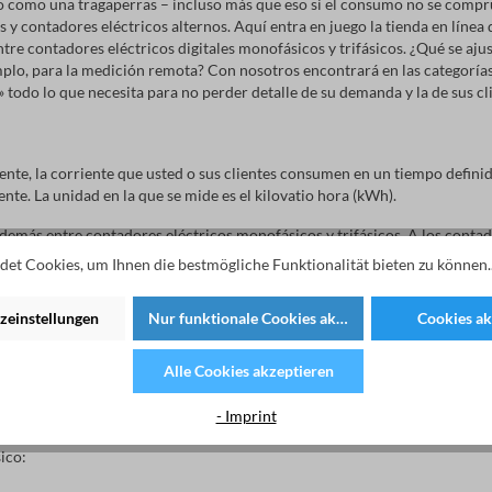
oro como una tragaperras – incluso más que eso si el consumo no se comp
s y contadores eléctricos alternos. Aquí entra en juego la tienda en líne
tre contadores eléctricos digitales monofásicos y trifásicos. ¿Qué se aju
emplo, para la medición remota? Con nosotros encontrará en las categoría
todo lo que necesita para no perder detalle de su demanda y la de sus cl
?
nte, la corriente que usted o sus clientes consumen en un tiempo definid
te. La unidad en la que se mide es el kilovatio hora (kWh).
además entre contadores eléctricos monofásicos y trifásicos. A los conta
y los medidores trifásicos se conocen también como contadores trifásicos
et Cookies, um Ihnen die bestmögliche Funktionalität bieten zu können.
dores eléctricos monofásicos de EMU
zeinstellungen
Nur funktionale Cookies akzeptieren
Cookies ak
así convencer plenamente. El mejor ejemplo – los contadores eléctricos a
Alle Cookies akzeptieren
s y, por lo tanto, ahorradores de espacio son adecuados para conexion
res. ¿Desea una salida de impulsos S0 para energía activa, así como una 
- Imprint
 interfaz o por aquel con Meter Bus integrado – puede beneficiarse de las
ico: