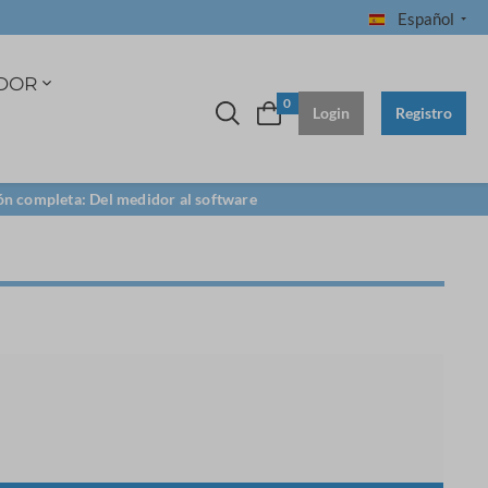
Español
DOR
0
Login
Registro
ón completa: Del medidor al software