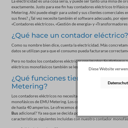
La electricidad es una cosa seria, y puede ser tanto una mina de 
exactamente. Justo para ese fin hay contadores eléctricos trifásico
Metering. Ahí puede elegir para usted y sus clientes comerciales en
sus fines? ¿Tal vez necesite también el software adecuado, por ej
«Contadores eléctricos», «Gestión de energía» y «Transformadores» 
¿Qué hace un contador eléctrico
Como su nombre bien dice, cuenta la electricidad. Más concretame
datos se utilizan para que el consumo pueda facturarse correctamen
Pero no todos los contadores eléctricos son iguales: Se distingue 
eléctricos monofásicos también se les llama contadores alternos, 
Diese Website verwend
¿Qué funciones tienen los conta
Datenschut
Metering?
Los contadores eléctricos no necesitan ser complicados para aun 
monofásicos de EMU Metering. Los contadores monofásicos delgado
de hasta 40 amperios. Le ofrecemos dos variantes de estos contado
Bus
adicional? Ya sea que se decida por el modelo más sencillo sin
características siguientes incluidas con nuestro contador monofás