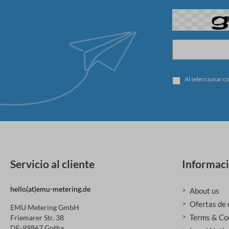
Al seleccionar c
Servicio al cliente
Informac
hello(at)emu-metering.de
About us
Ofertas de
EMU Metering GmbH
Terms & Co
Friemarer Str. 38
DE-99867 Gotha