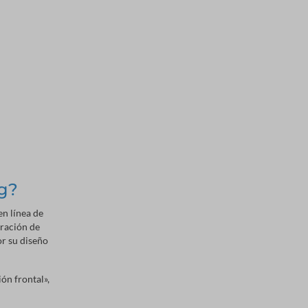
ng?
en línea de
uración de
or su diseño
ón frontal»,