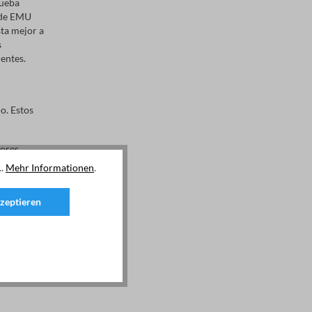
rueba
a de EMU
sta mejor a
s
ientes.
o. Estos
dores
.
..
Mehr Informationen
.
zeptieren
lternos
es directas
interfaz
M-