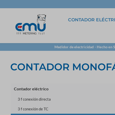
CONTADOR ELÉCTR
3 f conexión directa
5A transformador
Software
Medidor de electricidad - Hecho en 
96x96
LoRa
Borne con
CONTADOR MONOF
transformador
TCP/IP
Contador eléctrico
3 f conexión directa
3 f conexión de TC