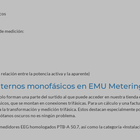
cos
 de medición:
relación entre la potencia activa y la aparente)
 alternos monofásicos en EMU Meteri
lo forman una parte del surtido al que puede acceder en nuestra tienda 
icos, que se montan en conexiones trifásicas. Para un cálculo y una fact
a la transformación y medición trifásica. Estos destacan especialmente p
n sótanos oscuros no es ningún problema.
edidores EEG homologados PTB-A 50.7, así como la categoría «Instalaci