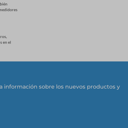
mbién
 medidores
ros,
s en el
 la información sobre los nuevos productos y