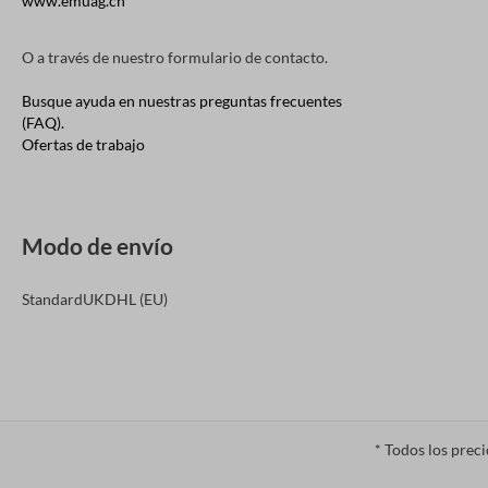
www.emuag.ch
O a través de nuestro
formulario de contacto
.
Busque ayuda en nuestras preguntas frecuentes
(FAQ).
Ofertas de trabajo
Modo de envío
Standard
UK
DHL (EU)
* Todos los prec