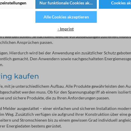
zeinstellungen
Nur funktionale Cookies akzeptieren
Cookies ak
dem die Installation an den Sekundärklemmen erfolgreich vorgenommen 
Alle Cookies akzeptieren
bgriffen gibt es?
- Imprint
r Installation eines Spannungsabgriffs entstehen. Grundlegend ist zu
liert werden sollen. Je nachdem, welche Voraussetzungen zutreffen, muss
ächlichen Ansprüchen passen.
gen. Hierdurch wird bei der Anwendung ein zusätzlicher Schutz geboten. 
kenntlich gemacht. Den Anwendern sowie nachgeschalteten Energiemessg
n.
ing kaufen
e, mit je unterschiedlichem Aufbau. Alle Produkte gewährleisten den A
bgeschaltet werden muss. Ob für den Spannungsabgriff ab einem isoliert
ve und sichere Produkte, die zu Ihren Anforderungen passen.
 Melder ausgestattet – einer einfachen und sicheren Installation moder
im Weg. Zusätzlich verfügen sie aufgrund ihrer Konstruktion über eine g
Leitern und Stromschienen bis zu einem gewissen Grad individuell anglei
hrer Energiedaten bestens gerüstet.