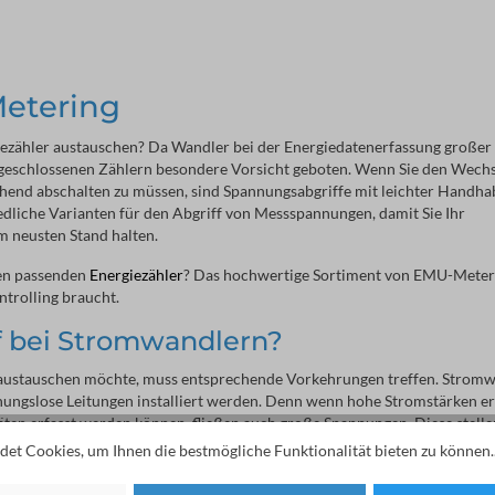
etering
ezähler austauschen? Da Wandler bei der Energiedatenerfassung großer
ngeschlossenen Zählern besondere Vorsicht geboten. Wenn Sie den Wechs
end abschalten zu müssen, sind Spannungsabgriffe mit leichter Handhab
iedliche Varianten für den Abgriff von Messspannungen, damit Sie Ihr
m neusten Stand halten.
nen passenden
Energiezähler
? Das hochwertige Sortiment von EMU-Meter
ntrolling braucht.
f bei Stromwandlern?
 austauschen möchte, muss entsprechende Vorkehrungen treffen. Strom
ungslose Leitungen installiert werden. Denn wenn hohe Stromstärken er
ten erfasst werden können, fließen auch große Spannungen. Diese stelle
schaltete Messgeräte beim Wiederanschließen zerstören.
et Cookies, um Ihnen die bestmögliche Funktionalität bieten zu können.
omplette Abschaltung des Energiesystems zu umgehen, kann der Sekundä