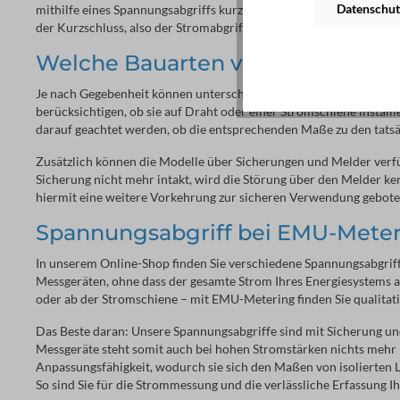
Datenschut
mithilfe eines Spannungsabgriffs kurzgeschlossen werden. Nach
der Kurzschluss, also der Stromabgriff, wieder beseitigt werden.
Welche Bauarten von Spannungsa
Je nach Gegebenheit können unterschiedliche Anforderungen bei de
berücksichtigen, ob sie auf Draht oder einer Stromschiene instal
darauf geachtet werden, ob die entsprechenden Maße zu den tats
Zusätzlich können die Modelle über Sicherungen und Melder verfü
Sicherung nicht mehr intakt, wird die Störung über den Melder 
hiermit eine weitere Vorkehrung zur sicheren Verwendung gebote
Spannungsabgriff bei EMU-Meter
In unserem Online-Shop finden Sie verschiedene Spannungsabgriff
Messgeräten, ohne dass der gesamte Strom Ihres Energiesystems a
oder ab der Stromschiene – mit EMU-Metering finden Sie qualitati
Das Beste daran: Unsere Spannungsabgriffe sind mit Sicherung und
Messgeräte steht somit auch bei hohen Stromstärken nichts mehr 
Anpassungsfähigkeit, wodurch sie sich den Maßen von isolierten 
So sind Sie für die Strommessung und die verlässliche Erfassung I