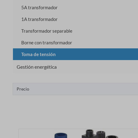
5A transformador
1A transformador
Transformador separable
Borne con transformador
Toma de tensión
Gestión energética
Precio