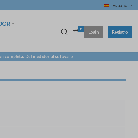
Español
DOR
0
Login
Registro
ón completa: Del medidor al software