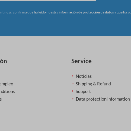
ontinuar, confirma que ha leído nuestra
información de protección de datos
y que ha a
ión
Service
Noticias
 empleo
Shipping & Refund
nditions
Support
e
Data protection information