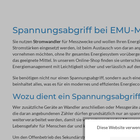
Spannungsabgriff bei EMU-M
Sie nutzen
Stromwandler
für Messzwecke und wollen Ihren Energi
Stromstärken eingesetzt werden, ist beim Austausch von daran a
vornehmen möchten, ohne Ihr gesamtes Energiesystem vorübergeh
das geeignete Mittel. In unserem Online-Shop finden sie untersch
Energiemanagement mit Leichtigkeit sicher und verlässlich auf de
Sie benötigen nicht nur einen Spannungsabgriff, sondern auch ei
beinhaltet alles, was es für ein modernes und effizientes Energieco
Wozu dient ein Spannungsabgrif
Wer zusätzliche Geräte an Wandler anschließen oder Messgeräte
die daran angebundenen Zähler dürfen grundsätzlich nur an spann
weiterverarbeitet werden, damit sie von entsprechenden Messgerä
Lebensgefahr für Menschen dar und können Wandler sowie nachge
Diese Website verwend
Um den Offenbetrieb des Sekundärstroms zu vermeiden und die k