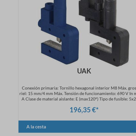
UAK
Conexión primaria: Tornillo hexagonal interior M8 Máx. gro
riel: 15 mm/4 mm Máx. Tensión de funcionamiento: 690 V In 
A Clase de material aislante: E (max120°) Tipo de fusible: 5
(con detector), 10 A DIN41576-2 Resistencia a cortocircuitos:
196,35 €*
400 V/50 Hz (asegurado hasta 6,3 A) Tipo de protección: 
A la cesta