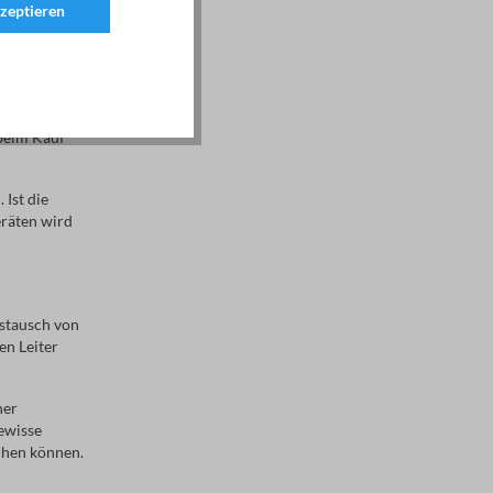
zeptieren
wurde, kann
 beim Kauf
Ist die
eräten wird
ustausch von
en Leiter
ner
ewisse
chen können.