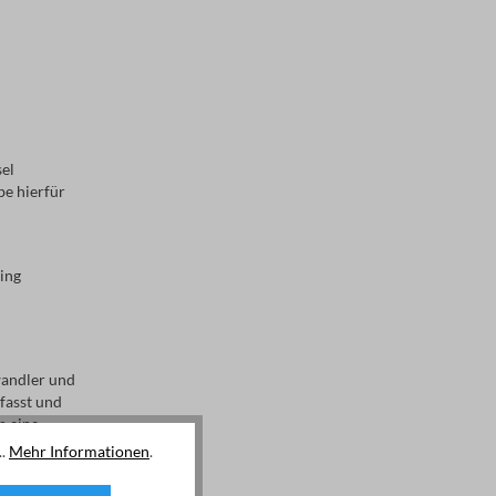
el
e hierfür
ing
wandler und
fasst und
n eine
..
Mehr Informationen
.
rkreis