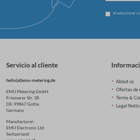
Al seleccionar c
Servicio al cliente
Informac
hello(at)emu-metering.de
About us
Ofertas de
EMU Metering GmbH
Terms & Co
Friemarer Str. 38
DE-99867 Gotha
Legal Notic
Germany
Manufacturer:
EMU Electronic Ltd
Switzerland