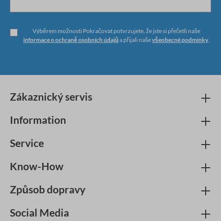
Výběrem možnosti Pokračovat potvrzujete, že jste si přečetli naše
informace o ochraně osobních údajů
a přijali naše
všeobecné podmínky
.
Zákaznický servis
Information
Service
Know-How
Způsob dopravy
Social Media