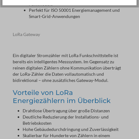
Funkmoduls
Perfekt für ISO 50001 Energiemanagement und
Smart-Grid-Anwendungen
LoRa Gateway
Ein digitaler Stromzähler mit LoRa Funkschnittstelle ist 
bereits ein intelligentes Messsystem. Im Gegensatz zu 
reinen digitalen Zählern ohne Kommunikation überträgt 
der LoRa-Zähler die Daten vollautomatisch und 
bidirektional – ohne zusätzliches Gateway-Modul.
Vorteile von LoRa
Energiezählern im Überblick
Drahtlose Übertragung über große Distanzen
Deutliche Reduzierung der Installations- und
Betriebskosten
Hohe Gebäudedurchdringung und Zuverlässigkeit
Skalierbar für Hunderte von Zählern in einem