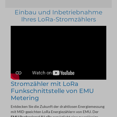
Einbau und Inbetriebnahme
Ihres LoRa-Stromzählers
Stromzähler mit LoRa
Funkschnittstelle von EMU
Metering
Entdecken Sie die Zukunft der drahtlosen Energiemessung
mit MID-geeichten LoRa Energiezählern von EMU. Der
EMU Professional II LoRa
ermöglicht eine zuverlässige,