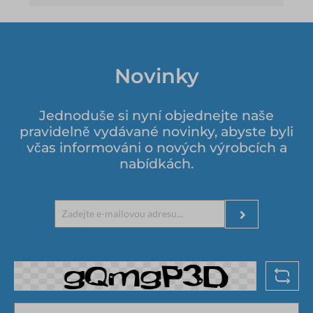
Novinky
Jednoduše si nyní objednejte naše
pravidelně vydávané novinky, abyste byli
včas informováni o nových výrobcích a
nabídkách.