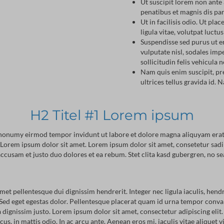
Ut suscipit lorem non ante 
penatibus et magnis dis pa
Ut in facilisis odio. Ut pla
ligula vitae, volutpat luctus
Suspendisse sed purus ut er
vulputate nisl, sodales imp
sollicitudin felis vehicula 
Nam quis enim suscipit, pr
ultrices tellus gravida id. 
H2 Titel #1 Lorem ipsum
m nonumy eirmod tempor invidunt ut labore et dolore magna aliquyam erat,
st Lorem ipsum dolor sit amet. Lorem ipsum dolor sit amet, consetetur sa
ccusam et justo duo dolores et ea rebum. Stet clita kasd gubergren, no s
amet pellentesque dui dignissim hendrerit. Integer nec ligula iaculis, hend
Sed eget egestas dolor. Pellentesque placerat quam id urna tempor conval
 dignissim justo. Lorem ipsum dolor sit amet, consectetur adipiscing elit.
, in mattis odio. In ac arcu ante. Aenean eros mi, iaculis vitae aliquet vi