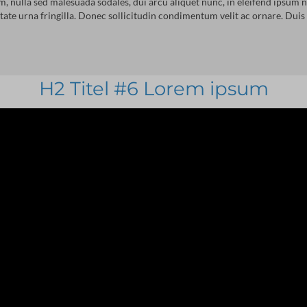
, nulla sed malesuada sodales, dui arcu aliquet nunc, in eleifend ipsum n
tate urna fringilla. Donec sollicitudin condimentum velit ac ornare. Duis 
H2 Titel #6 Lorem ipsum