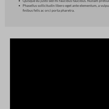
Quisque eu justo sed mi faucibus faucibus. Nullam pretium
Phasellus sollicitudin libero eget ante elementum, a vulpu
finibus felis ac orci porta pharetra.