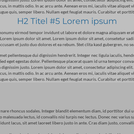
, in mattis odio. In ac arcu ante. Aenean eros mi, iaculis vitae aliquet vi
gue quis, semper libero. Nullam eget feugiat mauris. Curabitur et porttito
H2 Titel #5 Lorem ipsum
m nonumy eirmod tempor invidunt ut labore et dolore magna aliquyam erat,
st Lorem ipsum dolor sit amet. Lorem ipsum dolor sit amet, consetetur sa
ccusam et justo duo dolores et ea rebum. Stet clita kasd gubergren, no s
amet pellentesque dui dignissim hendrerit. Integer nec ligula iaculis, hend
Sed eget egestas dolor. Pellentesque placerat quam id urna tempor conval
 dignissim justo. Lorem ipsum dolor sit amet, consectetur adipiscing elit.
, in mattis odio. In ac arcu ante. Aenean eros mi, iaculis vitae aliquet vi
gue quis, semper libero. Nullam eget feugiat mauris. Curabitur et porttito
ornare rhoncus sodales. Integer blandit elementum diam, id porttitor dui 
 malesuada lectus, id convallis nisi turpis nec lectus. Donec nec varius s
dunt lacus, sit amet laoreet libero justo in ante. Cras diam justo, conva