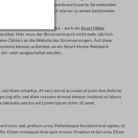
ichern moderne Zähler auch Tagesverbrauchswerte. Stromkunden
Der Jahresverbrauch muss nach wie vor zu einem bestimmten
munikationsmodul. Das Modul – auch als
Smart Meter
etreiber. Hier muss der Stromverbrauch nicht mehr jährlich
len Zählers an die Website des Stromversorgers. Auf diese
esssysteme können außerdem an ein Smart-Home-Netzwerk
 ein- oder ausgeschaltet werden.
 sed diam voluptua. At vero eos et accusam et justo duo dolores
dipscing elitr, sed diam nonumy eirmod tempor invidunt ut labore
ea takimata sanctus est Lorem ipsum dolor sit amet.
rerit nunc sed, pretium urna. Pellentesque tincidunt erat sapien, id
lis. Etiam consequat id ex quis ornare. Vivamus et dui urna. Etiam