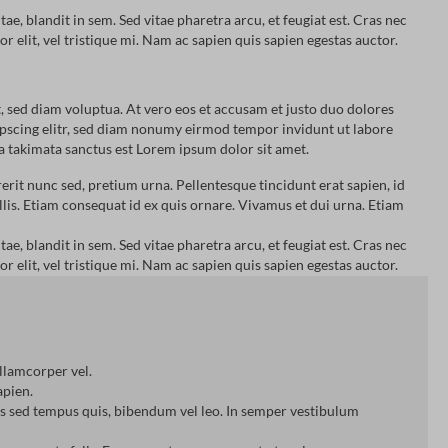
tae, blandit in sem. Sed vitae pharetra arcu, et feugiat est. Cras nec
r elit, vel tristique mi. Nam ac sapien quis sapien egestas auctor.
 sed diam voluptua. At vero eos et accusam et justo duo dolores
dipscing elitr, sed diam nonumy eirmod tempor invidunt ut labore
ea takimata sanctus est Lorem ipsum dolor sit amet.
rerit nunc sed, pretium urna. Pellentesque tincidunt erat sapien, id
lis. Etiam consequat id ex quis ornare. Vivamus et dui urna. Etiam
tae, blandit in sem. Sed vitae pharetra arcu, et feugiat est. Cras nec
r elit, vel tristique mi. Nam ac sapien quis sapien egestas auctor.
ullamcorper vel.
apien.
llis sed tempus quis, bibendum vel leo. In semper vestibulum