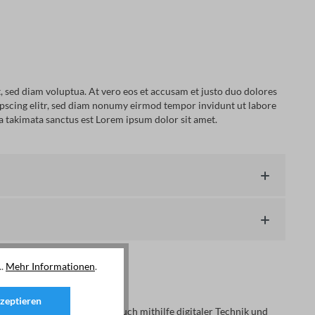
 sed diam voluptua. At vero eos et accusam et justo duo dolores
dipscing elitr, sed diam nonumy eirmod tempor invidunt ut labore
ea takimata sanctus est Lorem ipsum dolor sit amet.
..
Mehr Informationen
.
zeptieren
mzähler
ermittelt den Verbrauch mithilfe digitaler Technik und