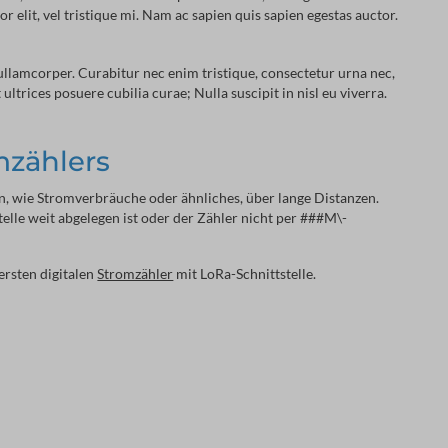
r elit, vel tristique mi. Nam ac sapien quis sapien egestas auctor.
 ullamcorper. Curabitur nec enim tristique, consectetur urna nec,
trices posuere cubilia curae; Nulla suscipit in nisl eu viverra.
mzählers
, wie Stromverbräuche oder ähnliches, über lange Distanzen.
telle weit abgelegen ist oder der Zähler nicht per ###M\-
ersten digitalen
Stromzähler
mit LoRa-Schnittstelle.