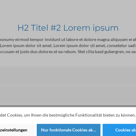
H2 Titel #2 Lorem ipsum
m nonumy eirmod tempor invidunt ut labore et dolore magna aliquyam erat,
st Lorem ipsum dolor sit amet. Lorem ipsum dolor sit amet, consetetur sa
ccusam et justo duo dolores et ea rebum. Stet clita kasd gubergren, no s
H2 Titel #3 Lorem ipsum
et Cookies, um Ihnen die bestmögliche Funktionalität bieten zu können.
zeinstellungen
Nur funktionale Cookies akzeptieren
Cookies ak
ignifikante Unterschiede zwischen den Energiemessern. Der moderne
Stro