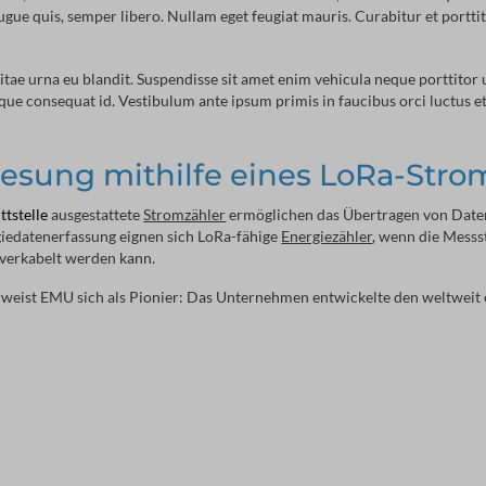
gue quis, semper libero. Nullam eget feugiat mauris. Curabitur et porttito
itae urna eu blandit. Suspendisse sit amet enim vehicula neque porttitor
e consequat id. Vestibulum ante ipsum primis in faucibus orci luctus et ul
esung mithilfe eines LoRa-Stro
ttstelle
ausgestattete
Stromzähler
ermöglichen das Übertragen von Daten
giedatenerfassung eignen sich LoRa-fähige
Energiezähler
, wenn die Messs
verkabelt werden kann.
weist EMU sich als Pionier: Das Unternehmen entwickelte den weltweit 