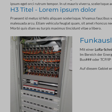
ipsum eget orci rutrum tempor. In ut mauris viverra, scelerisque au
H3 Titel - Lorem ipsum dolor
Praesent id metus id felis aliquam scelerisque. Vivamus faucibus v
malesuada arcu. Etiam vehicula feugiat quam, sit amet rhoncus nequ
Morbi quis diam eu turpis maximus tincidunt vitae a libero.
Funkausl
Mit einer
LoRa-Schni
Im Bereich der Ener
Bus### oder TCP/IP 
Auf diesem Gebiet er