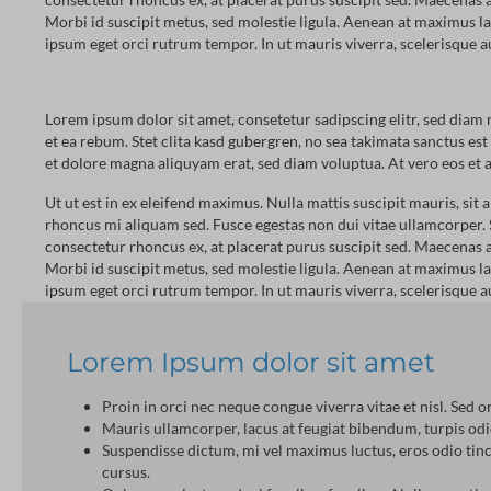
Morbi id suscipit metus, sed molestie ligula. Aenean at maximus lacus
ipsum eget orci rutrum tempor. In ut mauris viverra, scelerisque au
Lorem ipsum dolor sit amet, consetetur sadipscing elitr, sed dia
et ea rebum. Stet clita kasd gubergren, no sea takimata sanctus e
et dolore magna aliquyam erat, sed diam voluptua. At vero eos et a
Ut ut est in ex eleifend maximus. Nulla mattis suscipit mauris, sit 
rhoncus mi aliquam sed. Fusce egestas non dui vitae ullamcorper. 
consectetur rhoncus ex, at placerat purus suscipit sed. Maecenas a
Morbi id suscipit metus, sed molestie ligula. Aenean at maximus lacus
ipsum eget orci rutrum tempor. In ut mauris viverra, scelerisque au
Lorem Ipsum dolor sit amet
Proin in orci nec neque congue viverra vitae et nisl. Sed 
Mauris ullamcorper, lacus at feugiat bibendum, turpis odio
Suspendisse dictum, mi vel maximus luctus, eros odio tinci
cursus.