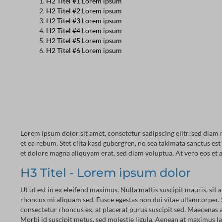
H2 Titel #1 Lorem ipsum
H2 Titel #2 Lorem ipsum
H2 Titel #3 Lorem ipsum
H2 Titel #4 Lorem ipsum
H2 Titel #5 Lorem ipsum
H2 Titel #6 Lorem ipsum
Lorem ipsum dolor sit amet, consetetur sadipscing elitr, sed dia
et ea rebum. Stet clita kasd gubergren, no sea takimata sanctus e
et dolore magna aliquyam erat, sed diam voluptua. At vero eos et a
H3 Titel - Lorem ipsum dolor
Ut ut est in ex eleifend maximus. Nulla mattis suscipit mauris, sit 
rhoncus mi aliquam sed. Fusce egestas non dui vitae ullamcorper. 
consectetur rhoncus ex, at placerat purus suscipit sed. Maecenas a
Morbi id suscipit metus, sed molestie ligula. Aenean at maximus lacus