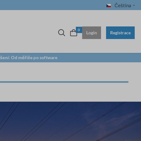
Čeština
0
Login
Registrace
ešení: Od měřiče po software