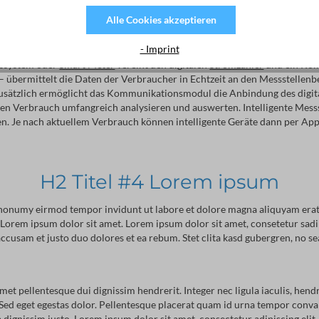
ner Anzeige in Ziffern dar. Anders als analoge bzw. Ferraris-Geräte spe
Alle Cookies akzeptieren
esseren Überblick über ihre Tages-, Wochen- oder Monatsverbräuche. 
 dem Netzbetreiber mitgeteilt werden.
- Imprint
sssystem oder
Smart Meter
vereint den digitalen
Stromzähler
und ein Kom
 übermittelt die Daten der Verbraucher in Echtzeit an den Messstellenb
usätzlich ermöglicht das Kommunikationsmodul die Anbindung des digita
ren Verbrauch umfangreich analysieren und auswerten. Intelligente M
. Je nach aktuellem Verbrauch können intelligente Geräte dann per App
H2 Titel #4 Lorem ipsum
m nonumy eirmod tempor invidunt ut labore et dolore magna aliquyam erat,
st Lorem ipsum dolor sit amet. Lorem ipsum dolor sit amet, consetetur sa
ccusam et justo duo dolores et ea rebum. Stet clita kasd gubergren, no s
amet pellentesque dui dignissim hendrerit. Integer nec ligula iaculis, hend
Sed eget egestas dolor. Pellentesque placerat quam id urna tempor conval
 dignissim justo. Lorem ipsum dolor sit amet, consectetur adipiscing elit.