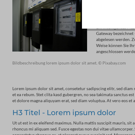
stellt diesen auf ei
bekommen so einen b
Datum abgelesen und
Ein intelligentes Me
Gateway bezeichnet –
abgelesen werden. Z
Weise können Sie Ih
angeschlossen werden
Bildbeschreibung lorem ipsum dolor sit amet. © Pixabay.com
Lorem ipsum dolor sit amet, consetetur sadipscing elitr, sed dia
et ea rebum. Stet clita kasd gubergren, no sea takimata sanctus e
et dolore magna aliquyam erat, sed diam voluptua. At vero eos et a
H3 Titel - Lorem ipsum dolor
Ut ut est in ex eleifend maximus. Nulla mattis suscipit mauris, sit 
rhoncus mi aliquam sed. Fusce egestas non dui vitae ullamcorper. 
consectetur rhoncus ex, at placerat purus suscipit sed. Maecenas a