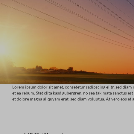
Lorem ipsum dolor sit amet, consetetur sadipscing elitr, sed dia
et ea rebum. Stet clita kasd gubergren, no sea takimata sanctus e
et dolore magna aliquyam erat, sed diam voluptua. At vero eos et a