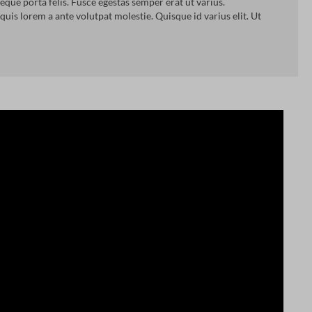
eque porta felis. Fusce egestas semper erat ut varius.
quis lorem a ante volutpat molestie. Quisque id varius elit. Ut