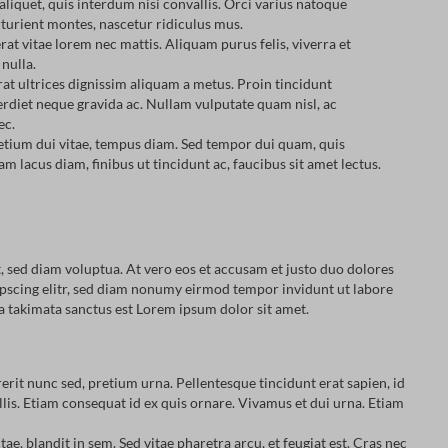
aliquet, quis interdum nisi convallis. Orci varius natoque
rturient montes, nascetur ridiculus mus.
cerat vitae lorem nec mattis. Aliquam purus felis, viverra et
 nulla.
at ultrices dignissim aliquam a metus. Proin tincidunt
erdiet neque gravida ac. Nullam vulputate quam nisl, ac
nec.
etium dui vitae, tempus diam. Sed tempor dui quam, quis
Nam lacus diam, finibus ut tincidunt ac, faucibus sit amet lectus.
 sed diam voluptua. At vero eos et accusam et justo duo dolores
dipscing elitr, sed diam nonumy eirmod tempor invidunt ut labore
ea takimata sanctus est Lorem ipsum dolor sit amet.
rerit nunc sed, pretium urna. Pellentesque tincidunt erat sapien, id
lis. Etiam consequat id ex quis ornare. Vivamus et dui urna. Etiam
tae, blandit in sem. Sed vitae pharetra arcu, et feugiat est. Cras nec