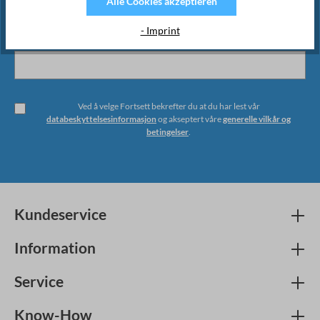
Alle Cookies akzeptieren
- Imprint
Ved å velge Fortsett bekrefter du at du har lest vår
databeskyttelsesinformasjon
og akseptert våre
generelle vilkår og
betingelser
.
Kundeservice
Information
Service
Know-How