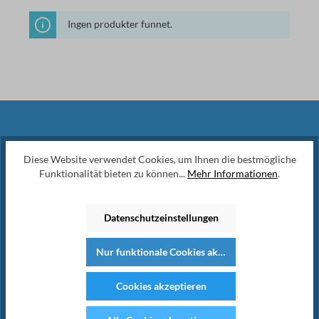
Ingen produkter funnet.
Nyhetsbrev
Diese Website verwendet Cookies, um Ihnen die bestmögliche
Funktionalität bieten zu können...
Mehr Informationen
.
Abonner på vårt vanlige nyhetsbrev nå
for å holde deg oppdatert på de nyeste
Datenschutzeinstellungen
produktene og spesialtilbudene.
Nur funktionale Cookies akzeptieren
Cookies akzeptieren