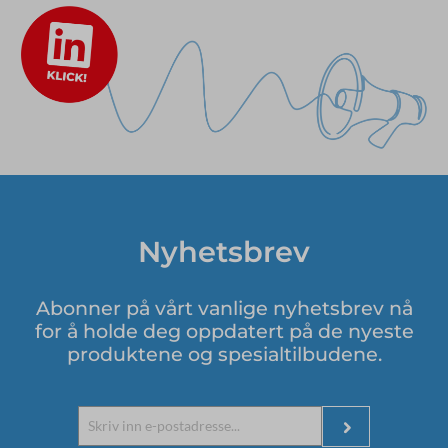
Nyhetsbrev
Abonner på vårt vanlige nyhetsbrev nå
for å holde deg oppdatert på de nyeste
produktene og spesialtilbudene.