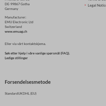
DE-99867 Gotha
Legal Notic
Germany
Manufacturer:
EMU Electronic Ltd
Switzerland
www.emuag.ch
Eller via vårt
kontaktskjema
.
Søk etter hjelp i våre vanlige spørsmål (FAQ).
Ledige stillinger
Forsendelsesmetode
Standard
UK
DHL (EU)