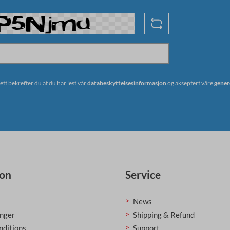
ett bekrefter du at du har lest vår
databeskyttelsesinformasjon
og akseptert våre
genere
ion
Service
News
inger
Shipping & Refund
nditions
Support