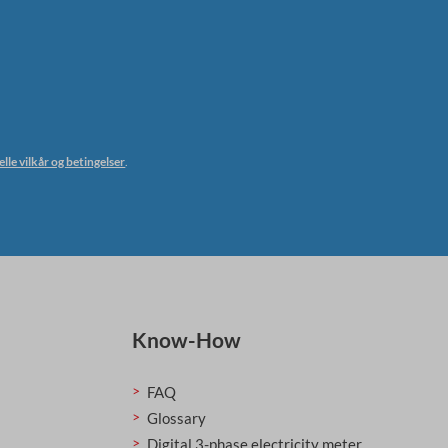
lle vilkår og betingelser
.
Know-How
FAQ
Glossary
Digital 3-phase electricity meter