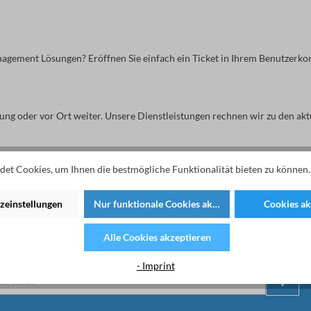
agement Lösungen? Eröffnen Sie einfach ein Ticket in Ihrem Benutzerko
ung oder vor Ort weiter. Unsere Dienstleistungen rechnen wir zu den akt
et Cookies, um Ihnen die bestmögliche Funktionalität bieten zu können.
zeinstellungen
Nur funktionale Cookies akzeptieren
Cookies ak
rev nå for å holde deg oppdatert på de nyeste
Alle Cookies akzeptieren
- Imprint