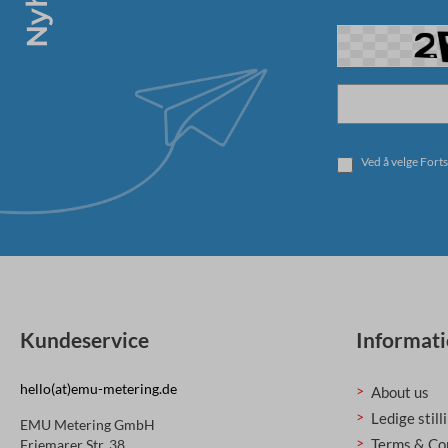
Ved å velge Forts
Kundeservice
Informat
hello(at)emu-metering.de
About us
Ledige still
EMU Metering GmbH
Terms & Co
Friemarer Str. 38