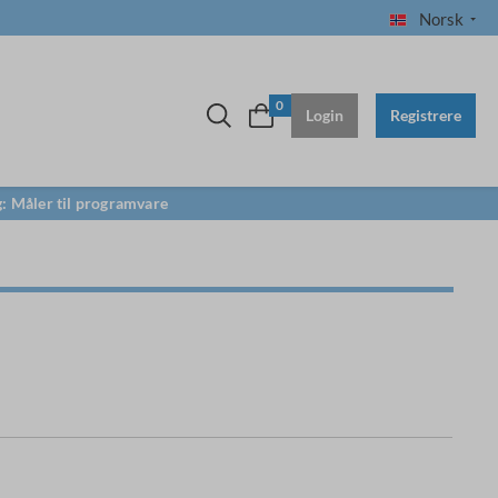
Norsk
0
Login
Registrere
ng: Måler til programvare