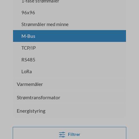
1-fase strømmåler
96x96
Strømmåler med minne
M-Bus
TCP/IP
RS485
LoRa
Varmemåler
Strømtransformator
Energistyring
Filtrer