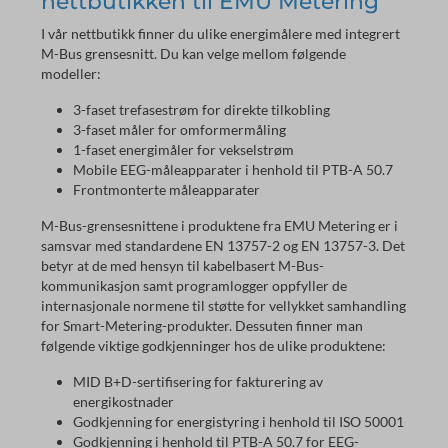
nettbutikken til EMU Metering
I vår nettbutikk finner du ulike energimålere med integrert
M-Bus grensesnitt. Du kan velge mellom følgende
modeller:
3-faset trefasestrøm for direkte tilkobling
3-faset måler for omformermåling
1-faset energimåler for vekselstrøm
Mobile EEG-måleapparater i henhold til PTB-A 50.7
Frontmonterte måleapparater
M-Bus-grensesnittene i produktene fra EMU Metering er i
samsvar med standardene EN 13757-2 og EN 13757-3. Det
betyr at de med hensyn til kabelbasert M-Bus-
kommunikasjon samt programlogger oppfyller de
internasjonale normene til støtte for vellykket samhandling
for Smart-Metering-produkter. Dessuten finner man
følgende viktige godkjenninger hos de ulike produktene:
MID B+D-sertifisering for fakturering av
energikostnader
Godkjenning for energistyring i henhold til ISO 50001
Godkjenning i henhold til PTB-A 50.7 for EEG-