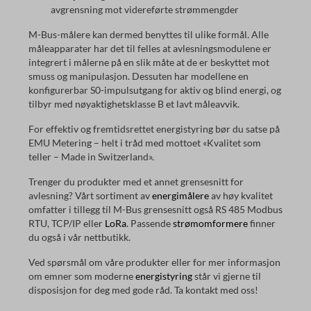
avgrensning mot videreførte strømmengder
M-Bus-målere kan dermed benyttes til ulike formål. Alle
måleapparater har det til felles at avlesningsmodulene er
integrert i målerne på en slik måte at de er beskyttet mot
smuss og manipulasjon. Dessuten har modellene en
konfigurerbar S0-impulsutgang for aktiv og blind energi, og
tilbyr med nøyaktighetsklasse B et lavt måleavvik.
For effektiv og fremtidsrettet energistyring bør du satse på
EMU Metering – helt i tråd med mottoet «Kvalitet som
teller – Made in Switzerland».
Trenger du produkter med et annet grensesnitt for
avlesning? Vårt sortiment av
energimålere
av høy kvalitet
omfatter i tillegg til M-Bus grensesnitt også RS 485 Modbus
RTU, TCP/IP eller
LoRa
. Passende
strømomformere
finner
du også i vår nettbutikk.
Ved spørsmål om våre produkter eller for mer informasjon
om emner som moderne
energistyring
står vi gjerne til
disposisjon for deg med gode råd. Ta kontakt med oss!