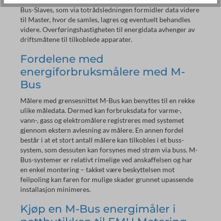
Bus-Slaves, som via totrådsledningen formidler data videre
til Master, hvor de samles, lagres og eventuelt behandles
videre. Overføringshastigheten til energidata avhenger av
driftsmåtene til tilkoblede apparater.
Fordelene med
energiforbruksmålere med M-
Bus
Målere med grensesnittet M-Bus kan benyttes til en rekke
ulike måledata. Dermed kan forbruksdata for varme-,
vann-, gass og elektromålere registreres med systemet
gjennom ekstern avlesning av målere. En annen fordel
består i at et stort antall målere kan tilkobles i et buss-
system, som dessuten kan forsynes med strøm via buss. M-
Bus-systemer er relativt rimelige ved anskaffelsen og har
en enkel montering – takket være beskyttelsen mot
feilpoling kan faren for mulige skader grunnet upassende
installasjon minimeres.
Kjøp en M-Bus energimåler i