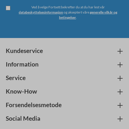
Ved å velge Fortsett bekrefter du at du har lest vår
databeskyttelsesinformasjon
og akseptert våre
generelle vilkår og
betingelser
.
Kundeservice
Information
Service
Know-How
Forsendelsesmetode
Social Media