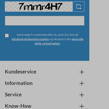
Ved å velge Fortsett bekrefter du at du har lest vår
databeskyttelsesinformasjon
og akseptert våre
generelle
vilkår og betingelser
.
Kundeservice
Information
Service
Know-How