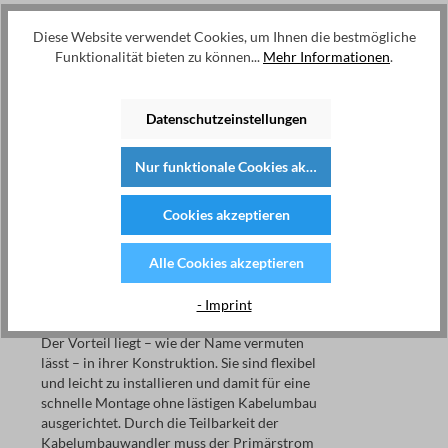
Wozu dienen
Diese Website verwendet Cookies, um Ihnen die bestmögliche
Stromwandler?
Funktionalität bieten zu können...
Mehr Informationen
.
Stromwandler kommen in ihren diversen
Ausführungen zum Einsatz, wenn hohe
Datenschutzeinstellungen
Stromspannungen erfasst und
weiterverarbeitet werden sollen. Die Wandler
übersetzen die großen elektrischen
Nur funktionale Cookies akzeptieren
Spannungen für Energiezähler in direkt
messbare Sekundärströme – und machen sie
Cookies akzeptieren
auf diese Weise verlässlich und sicher dem
Energiecontrolling zugänglich.
Alle Cookies akzeptieren
Welche Vorteile bieten
- Imprint
teilbare Wandler?
Der Vorteil liegt – wie der Name vermuten
lässt – in ihrer Konstruktion. Sie sind flexibel
und leicht zu installieren und damit für eine
schnelle Montage ohne lästigen Kabelumbau
ausgerichtet. Durch die Teilbarkeit der
Kabelumbauwandler muss der Primärstrom