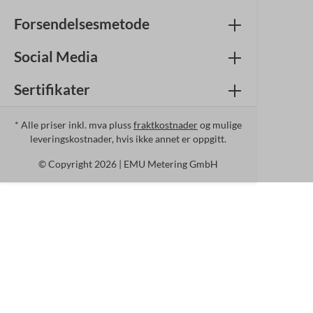
Forsendelsesmetode
Social Media
Sertifikater
* Alle priser inkl. mva pluss
fraktkostnader
og mulige
leveringskostnader, hvis ikke annet er oppgitt.
© Copyright 2026 | EMU Metering GmbH