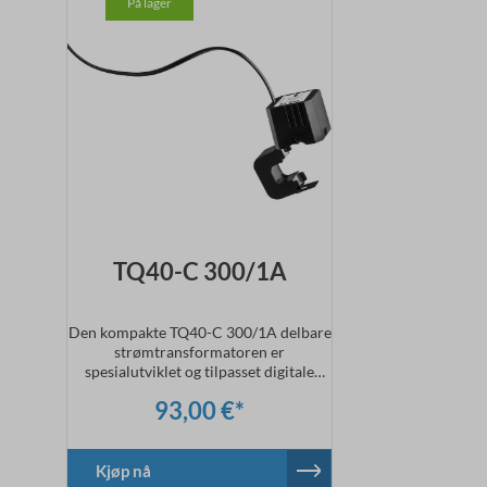
På lager
TQ40-C 300/1A
Den kompakte TQ40-C 300/1A delbare
strømtransformatoren er
spesialutviklet og tilpasset digitale
målesystemer. Fargekodede kabler er
93,00 €*
koblet til kabelkonvertereren. Klasse 1
(IEC60044-1) er egnet for nøyaktige
målinger. Belastningen på den
nåværende transformatoren er
Kjøp nå