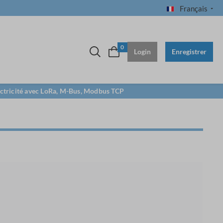
Français
0
Login
Enregistrer
lectricité avec LoRa, M-Bus, Modbus TCP