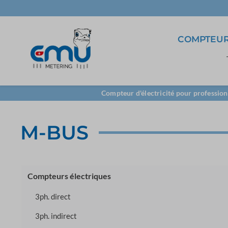
COMPTEUR
3ph. direct
5A Transformateur
Logiciel
Compteur d'électricité pour profession
Centrales de mesure
Borne de
LoRa
M-BUS
raccordement
TCP/IP
Compteurs électriques
3ph. direct
3ph. indirect