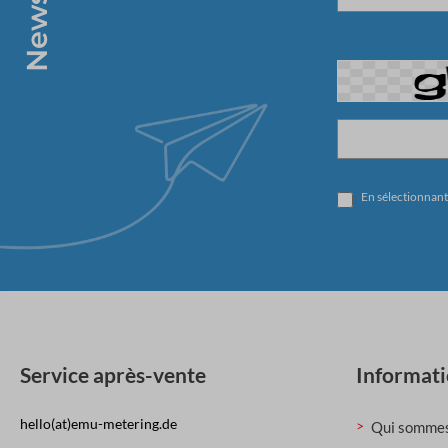
En sélectionnant
Service après-vente
Informat
hello(at)emu-metering.de
Qui sommes