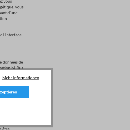
ez vous
Bus est
rgétique, vous
les normes
osant d’une
434-
e via M-
tion
 bauds.La
nal II
harge
 l’interface
hasé EMU
s S0
.Taux
00Durée
, 120 ms
de données de
ional II
ication M-Bus
maires et
’aide de
..
Mehr Informationen
.
 M-Bus. Les
t év. traités.
3401234
zeptieren
G.Plus
llecter les
pteur à
e être