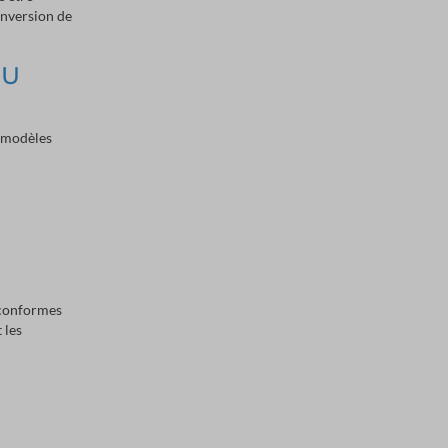
inversion de
MU
s modèles
 conformes
 les