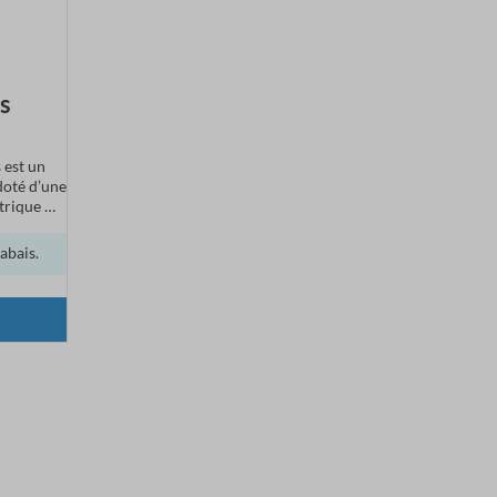
s
 est un
doté d’une
ctrique M-
logué.
abais.
’énergie
irage LED,
ture et
visibilité
isibilité