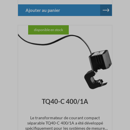
(IEC60044-1) est adaptée pour des mesures
précises.La charge du transformateur de courant est
Ajouter au panier
de 0,2 VA maximum en bout de câble.Le
transformateur TQ40-C 250/1A est adapté
exclusivement aux conducteurs isolés.Un « clic »
disponible en stock
audible vient confirmer le montage correct.
Caractéristiques techniques Puissance:
0.2VACourant sek.: 1ACâble pour mesure: 0.5 mm2
à 3.0 mLumière: Ø28 mmVolume (LxHxP):
66x44x48mmMatériau: PVC
TQ40-C 400/1A
Le transformateur de courant compact
séparable TQ40-C 400/1A a été développé
spécifiquement pour les systèmes de mesure