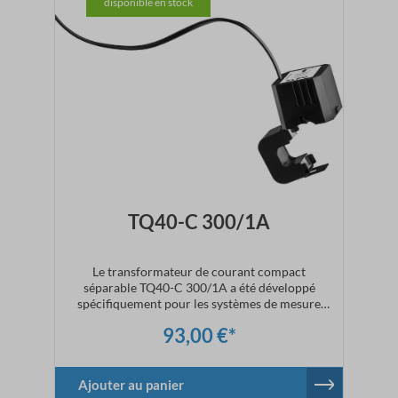
disponible en stock
TQ40-C 300/1A
Le transformateur de courant compact
séparable TQ40-C 300/1A a été développé
spécifiquement pour les systèmes de mesure
numérique et calibré à cet effet. Des câbles
93,00 €*
chromocodés couleur sont attachés sur le
transformateur de courant pour câble.La classe 1
(IEC60044-1) est adaptée pour des mesures
précises.La charge du transformateur de courant est
Ajouter au panier