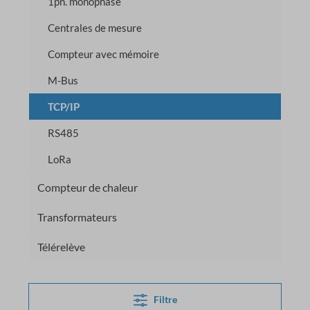
1ph. monophasé
Centrales de mesure
Compteur avec mémoire
M-Bus
TCP/IP
RS485
LoRa
Compteur de chaleur
Transformateurs
Télérelève
Filtre