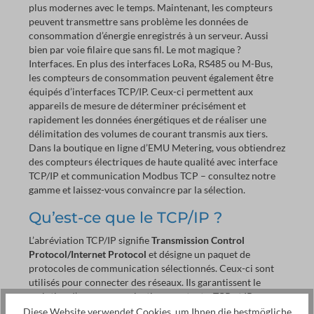
plus modernes avec le temps. Maintenant, les compteurs
produit en Suisse par EMU Electronic AG.Plus
Énergie active consommation (kWh) et livraison
d'informations : https://www.emuag.ch
peuvent transmettre sans problème les données de
(kWh) Énergie réactive consommation (kvarh) et
consommation d’énergie enregistrés à un serveur. Aussi
livraison (kvar) Puissance active par phase et totale
bien par voie filaire que sans fil. Le mot magique ?
(kW) Puissance réactive (kvar) Puissance apparente
(kVA) Intensité par phase (A) Tension par phase (V)
Interfaces. En plus des interfaces LoRa, RS485 ou M-Bus,
CosPhi Fréquence (Hz) Nombre de coupures de
les compteurs de consommation peuvent également être
tension Écran LCD Grâce à l’écran LCD graphique
équipés d’interfaces TCP/IP. Ceux-ci permettent aux
(38 x 28 mm) et au rétroéclairage LED, la lecture et
appareils de mesure de déterminer précisément et
le réglage des paramètres sont simplifiés.Lecture et
rapidement les données énergétiques et de réaliser une
configuration simple du compteur électrique en
délimitation des volumes de courant transmis aux tiers.
offrant une visibilité exceptionnelle des
Dans la boutique en ligne d’EMU Metering, vous obtiendrez
chiffres.Dans ce cadre, une très bonne visibilité des
des compteurs électriques de haute qualité avec interface
chiffres est garantie. Sortie impulsion S0 Le
TCP/IP et communication Modbus TCP – consultez notre
compteur d’énergie triphasé EMU Professional II 3/5
TCP/IP dispose d’une sortie d’impulsions S0
gamme et laissez-vous convaincre par la sélection.
configurable pour l’énergie réactive et l’énergie
active.Taux d’impulsions par kWh / kvarH : 1, 10,
Qu’est-ce que le TCP/IP ?
100, 1 000 ou 10 000Durée d’impulsions en
millisecondes : 2 ms, 10 ms, 30 ms, 40 ms, 120 ms
L’abréviation TCP/IP signifie
Transmission Control
Configuration La configuration de l’appareil EMU
Protocol/Internet Protocol
et désigne un paquet de
Professional II s’effectue via des touches à
protocoles de communication sélectionnés. Ceux-ci sont
effleurement.Le Configuration réseau (adresse IP,
utilisés pour connecter des réseaux. Ils garantissent le
sous-réseau, passerelle) sont réglables à l’aide de
maintien d’une communication constante. TCP et IP
touches de commande. Configuration en usine
forment les deux protocoles principaux – mais il existe
Diese Website verwendet Cookies, um Ihnen die bestmögliche