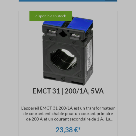
disponible en stock
EMCT 31 | 200/1A, 5VA
L’appareil EMCT 31 200/1A est un transformateur
de courant enfichable pour un courant primaire
de 200 A et un courant secondaire de 1 A. La
livraison du transformateur de courant comprendra
23,38 €*
le matériel de fixation nécessaire. L’encliquetage sur
rail DIN (CT.31.DIN) est disponible en option.