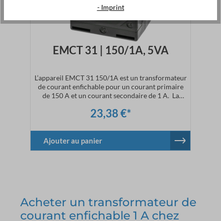
- Imprint
EMCT 31 | 150/1A, 5VA
L’appareil EMCT 31 150/1A est un transformateur
de courant enfichable pour un courant primaire
de 150 A et un courant secondaire de 1 A. La
livraison du transformateur de courant comprendra
23,38 €*
le matériel de fixation nécessaire. L’encliquetage sur
rail DIN (CT.31.DIN) est disponible en option.
Caractéristiques techniquesCourant
primaire : 150 ACourant
Ajouter au panier
secondaire : 1 ADimensions :
l 50 x h 70 x p 30 mmClasse de précision : 1
Acheter un transformateur de
courant enfichable 1 A chez