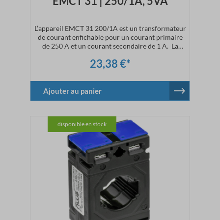
EMCT 31 | 250/1A, 5VA
L’appareil EMCT 31 200/1A est un transformateur
de courant enfichable pour un courant primaire
de 250 A et un courant secondaire de 1 A. La
livraison du transformateur de courant comprendra
23,38 €*
le matériel de fixation nécessaire. L’encliquetage sur
rail DIN (CT.31.DIN) est disponible en option.
Caractéristiques techniquesCourant
primaire : 250 ACourant
Ajouter au panier
secondaire : 1 ADimensions :
l 50 x h 70 x p 30 mmClasse de précision : 1
disponible en stock