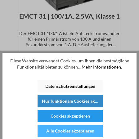
EMCT 31 | 100/1A, 2.5VA, Klasse 1
Der EMCT 31 100/1 A ist ein Aufsteckstromwandler
für einen Primärstrom von 100 A und einen
Sekundärstrom von 1 A. Die Auslieferung der
Stromwandler erfolgt inklusive der erforderlichen
23,38 €*
Befestigungsmaterialien. Die DIN-Schienen
Diese Website verwendet Cookies, um Ihnen die bestmögliche
Schnappbefestigung (CT.31.DIN) ist optional
Funktionalität bieten zu können...
Mehr Informationen
.
erhältlich. Technische DatenPrimärstrom: 100
ASekundärstrom: 1 AAbmessungen: B 50 x H 70 x T
Ajouter au panier
30 mmGenauigkeitsklasse: 1
Datenschutzeinstellungen
disponible en stock
Nur funktionale Cookies akzeptieren
Cookies akzeptieren
Alle Cookies akzeptieren