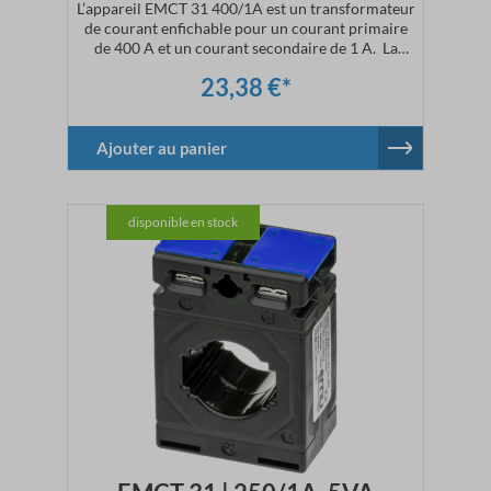
L’appareil EMCT 31 400/1A est un transformateur
de courant enfichable pour un courant primaire
de 400 A et un courant secondaire de 1 A. La
livraison du transformateur de courant comprendra
23,38 €*
le matériel de fixation nécessaire. L’encliquetage sur
rail DIN (CT.31.DIN) est disponible en option.
Caractéristiques techniquesCourant
primaire : 400 ACourant
Ajouter au panier
secondaire : 1 ADimensions :
l 50 x h 70 x p 30 mmClasse de précision : 1
disponible en stock