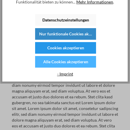
Funktionalität bieten zu können...
Mehr Informationen
.
Lorem ipsum dolor sit amet, consetetur sadipscing elitr, sed
diam nonumy eirmod tempor invidunt ut labore et dolore
Datenschutzeinstellungen
magna aliquyam erat, sed diam voluptua. At vero eos et
accusam et justo duo dolores et ea rebum. Stet clita kasd
Nur funktionale Cookies akzeptieren
gubergren, no sea takimata sanctus est Lorem ipsum dolor
sit amet. Lorem ipsum dolor sit amet, consetetur sadipscing
elitr, sed diam nonumy eirmod tempor invidunt ut labore et
Cookies akzeptieren
dolore magna aliquyam erat, sed diam voluptua. At vero
eos et accusam et justo duo dolores et ea rebum. Stet clita
Alle Cookies akzeptieren
kasd gubergren, no sea takimata sanctus est Lorem ipsum
dolor sit amet.
- Imprint
Lorem ipsum dolor sit amet, consetetur sadipscing elitr, sed
diam nonumy eirmod tempor invidunt ut labore et dolore
magna aliquyam erat, sed diam voluptua. At vero eos et
accusam et justo duo dolores et ea rebum. Stet clita kasd
gubergren, no sea takimata sanctus est Lorem ipsum dolor
sit amet. Lorem ipsum dolor sit amet, consetetur sadipscing
elitr, sed diam nonumy eirmod tempor invidunt ut labore et
dolore magna aliquyam erat, sed diam voluptua. At vero
eos et accusam et justo duo dolores et ea rebum. Stet clita