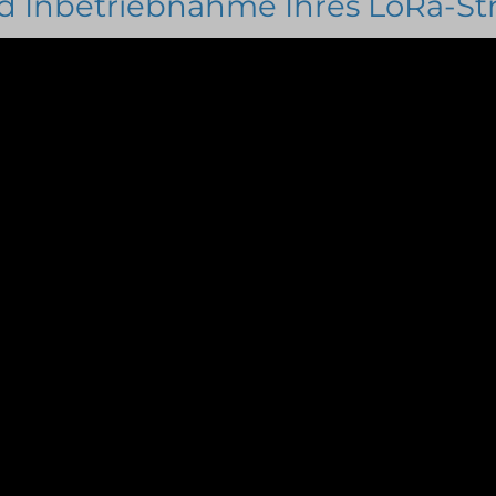
d Inbetriebnahme Ihres LoRa-St