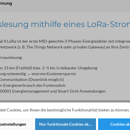
chnung
lesung mithilfe eines LoRa-Stro
 II LoRa ist der erste MID-geeichte 3-Phasen-Energiezähler mit integri
tzwerk (z. B. The Things Network oder privates Gateway) an Ihre Zentr
ernauslesung:
 zu 15 km (Freifeld) bzw. 2–5 km in bebauter Umgebung
lung notwendig → enorme Kostenersparnis
 Kommunikation (Downlink möglich)
er Energieverbrauch des Funkmoduls
SO 50001 Energiemanagement und Smart-Grid-Anwendungen
et Cookies, um Ihnen die bestmögliche Funktionalität bieten zu können.
zeinstellungen
Nur funktionale Cookies akzeptieren
Cookies ak