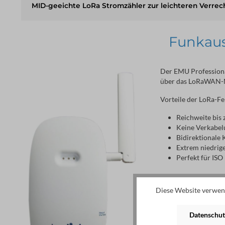
MID-geeichte LoRa Stromzähler zur leichteren Verre
Funkaus
Der EMU Professional
über das LoRaWAN-Ne
Vorteile der LoRa-F
Reichweite bis
Keine Verkabe
Bidirektionale
Extrem niedrig
Perfekt für I
Diese Website verwend
Datenschut