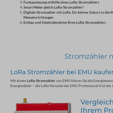
Funkauslesung mithilfe eines LoRa-Stromzählers
Smart Meter gleich LoRa-Stromzähler?
Digitale Stromzähler mit LoRa: Ein kleiner Exkurs in die
Messeinrichtungen
Einbau und Inbetriebnahme Ihres LoRa-Stromzählers
Stromzähler m
LoRa Stromzähler bei EMU kaufen
Mit einem 
LoRa-Stromzähler
 von EMU führen Sie die Energiewende
Energiezähler – die LoRa-Variante des EMU Professional II ist de
Vergleich
Ihrem Pr