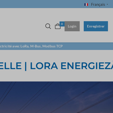
Français
0
Login
Enregistrer
lectricité avec LoRa, M-Bus, Modbus TCP
LLE | LORA ENERGIE