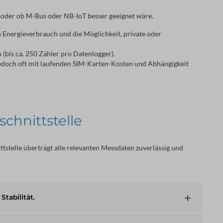
st oder ob M-Bus oder NB-IoT besser geeignet wäre.
n Energieverbrauch und die Möglichkeit, private oder
 (bis ca. 250 Zähler pro Datenlogger).
 jedoch oft mit laufenden SIM-Karten-Kosten und Abhängigkeit
chnittstelle
stelle überträgt alle relevanten Messdaten zuverlässig und 
tabilität.