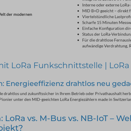
Interne oder externe LoR
MID B+D geeicht – direkt 
 Welt der modernen
Viertelstündliche Lastprof
Scharfe 15 Minuten Messwe
Einfache Konfiguration di
Status der LoRa-Verbindun
Für die drahtlose Fernausles
aufwändige Verdrahtung, R
it LoRa Funkschnittstelle | LoRa
: Energieeffizienz drahtlos neu geda
 drahtlos und zukunftssicher in Ihrem Betrieb oder Privathaushalt herb
r Pionier unter den MID-geeichten LoRa Energiezählern made in Switzerla
: LoRa vs. M-Bus vs. NB-IoT – We
ojekt?