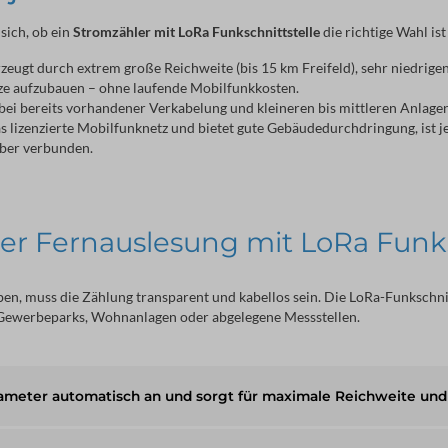
ich, ob ein 
Stromzähler mit LoRa Funkschnittstelle
 die richtige Wahl i
zeugt durch extrem große Reichweite (bis 15 km Freifeld), sehr niedrige
tze aufzubauen – ohne laufende Mobilfunkkosten.
 bei bereits vorhandener Verkabelung und kleineren bis mittleren Anlagen
s lizenzierte Mobilfunknetz und bietet gute Gebäudedurchdringung, ist
ber verbunden.
er Fernauslesung mit LoRa Funks
en, muss die Zählung transparent und kabellos sein. Die LoRa-Funkschnitt
n, Gewerbeparks, Wohnanlagen oder abgelegene Messstellen.
meter automatisch an und sorgt für maximale Reichweite und S