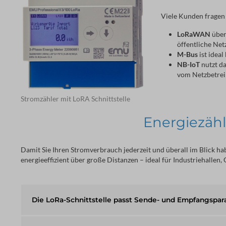
Viele Kunden fragen s
LoRaWAN
über
öffentliche Ne
M-Bus
ist ideal
NB-IoT
nutzt da
vom Netzbetrei
Stromzähler mit LoRA Schnittstelle
Energiezähl
Damit Sie Ihren Stromverbrauch jederzeit und überall im Blick hab
energieeffizient über große Distanzen – ideal für Industriehalle
Die LoRa-Schnittstelle passt Sende- und Empfangspara