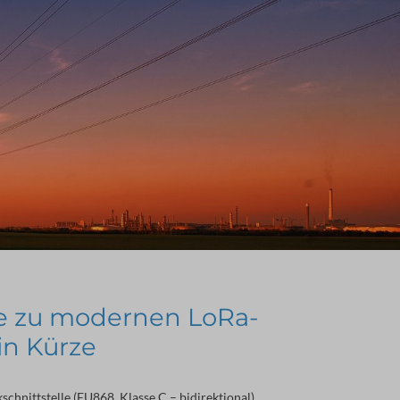
e zu modernen LoRa-
in Kürze
hnittstelle (EU868, Klasse C – bidirektional)