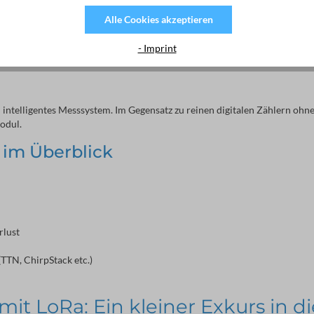
Alle Cookies akzeptieren
- Imprint
ein intelligentes Messsystem. Im Gegensatz zu reinen digitalen Zählern o
odul.
 im Überblick
rlust
TTN, ChirpStack etc.)
 mit LoRa: Ein kleiner Exkurs in 