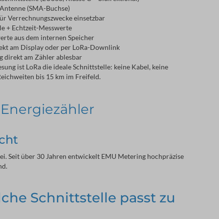
a-Antenne (SMA-Buchse)
für Verrechnungszwecke einsetzbar
ile + Echtzeit-Messwerte
rte aus dem internen Speicher
rekt am Display oder per LoRa-Downlink
g direkt am Zähler ablesbar
ung ist LoRa die ideale Schnittstelle: keine Kabel, keine 
eichweiten bis 15 km im Freifeld.
 Energiezähler
cht
ei. Seit über 30 Jahren entwickelt EMU Metering hochpräzise 
nd.
lche Schnittstelle passt zu