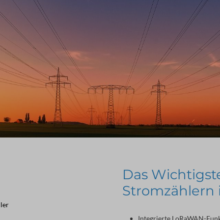
Das Wichtigst
Stromzählern 
ler
Integrierte LoRaWAN-Funksc