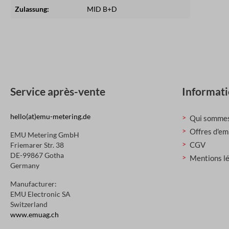
Zulassung:
MID B+D
Service après-vente
Informat
hello(at)emu-metering.de
Qui sommes
Offres d'em
EMU Metering GmbH
CGV
Friemarer Str. 38
DE-99867 Gotha
Mentions l
Germany
Manufacturer:
EMU Electronic SA
Switzerland
www.emuag.ch