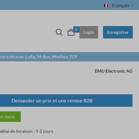
Français
0
Login
Enregistrer
lectricité avec LoRa, M-Bus, Modbus TCP
EMU Electronic AG
Demander un prix et une remise B2B
en stock
élai de livraison : 1-2 jours