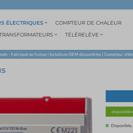
S ÉLECTRIQUES
COMPTEUR DE CHALEUR
TRANSFORMATEURS
TÉLÉRELÈVE
3ph. indirect
1A Transformateur
Enregistreur de
1ph. monophasé
Transformateurs
M-Bus
nels - Fabriqué en Suisse | Solutions OEM disponibles | Compteur d'é
données
ouvrant
Compteur avec
M-Bus
us
mémoire
Prise de tension
RS485
LoRa
disponible 
Disponible, d