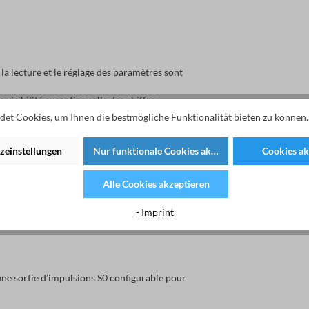
la lecture et le réglage des paramètres sont
visibilité exceptionnelle des chiffres.
et Cookies, um Ihnen die bestmögliche Funktionalität bieten zu können.
zeinstellungen
Nur funktionale Cookies akzeptieren
Cookies ak
ations selon les normes EN 13757-2, EN 13757-3
Alle Cookies akzeptieren
ne vitesse de 300, 600, 1 200, 2 400, 4 800 et
- Imprint
présente uniquement 1,5 mA, ce qui équivaut à une
ne sortie d’impulsions S0 configurable pour