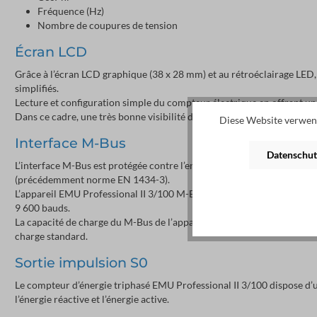
Fréquence (Hz)
Nombre de coupures de tension
Écran LCD
Grâce à l’écran LCD graphique (38 x 28 mm) et au rétroéclairage LED, 
simplifiés.
Lecture et configuration simple du compteur électrique en offrant une 
Dans ce cadre, une très bonne visibilité des chiffres est garantie.
Diese Website verwend
Interface M-Bus
Datenschut
L’interface M-Bus est protégée contre l’encrassement et les manipul
(précédemment norme EN 1434-3).
L’appareil EMU Professional II 3/100 M-Bus communique via M-Bus à u
9 600 bauds.
La capacité de charge du M-Bus de l’appareil EMU Professional II re
charge standard.
Sortie impulsion S0
Le compteur d’énergie triphasé EMU Professional II 3/100 dispose d’u
l’énergie réactive et l’énergie active.