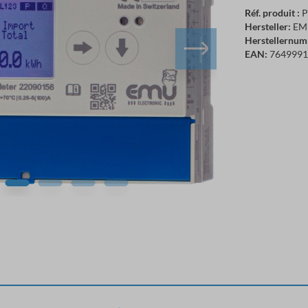
Réf. produit :
P
Hersteller:
EMU
Herstellernum
EAN:
7649991