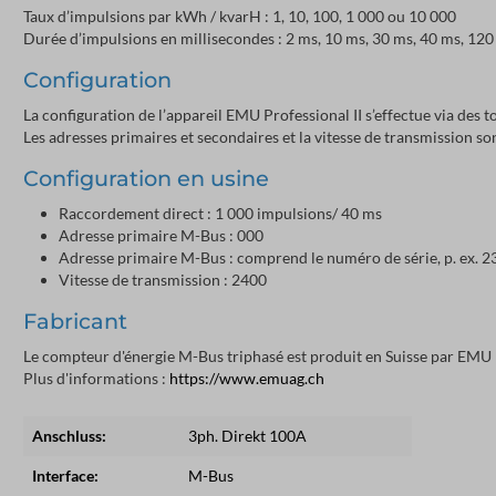
Taux d’impulsions par kWh / kvarH : 1, 10, 100, 1 000 ou 10 000
Durée d’impulsions en millisecondes : 2 ms, 10 ms, 30 ms, 40 ms, 12
Configuration
La configuration de l’appareil EMU Professional II s’effectue via des 
Les adresses primaires et secondaires et la vitesse de transmission s
Configuration en usine
Raccordement direct : 1 000 impulsions/ 40 ms
Adresse primaire M-Bus : 000
Adresse primaire M-Bus : comprend le numéro de série, p. ex. 
Vitesse de transmission : 2400
Fabricant
Le compteur d'énergie M-Bus triphasé est produit en Suisse par EMU 
Plus d'informations :
https://www.emuag.ch
Anschluss:
3ph. Direkt 100A
Interface:
M-Bus