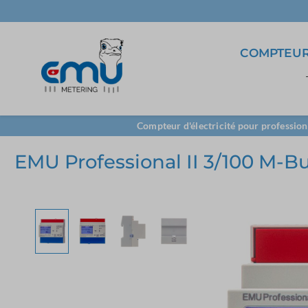
COMPTEUR
3ph. direct
5A Transformateur
Logiciel
Compteur d'électricité pour profession
Centrales de mesure
EMU Professional II 3/100 M-B
Borne de
LoRa
raccordement
TCP/IP