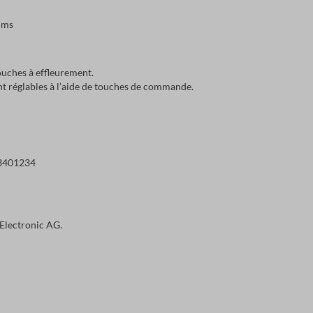
0 ms
touches à effleurement.
ont réglables à l’aide de touches de commande.
23401234
Electronic AG.