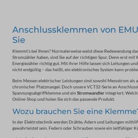
Anschlussklemmen von EMU 
Sie
Klemmt's bei Ihnen? Normalerweise weist diese Redewendung dara
Stromzähler haben, sind Sie auf der richtigen Spur. Denn erst m
Energiezähler richtig gut. Mit ihrer Hilfe lassen sich Leitungen u
nicht endgültig – das heißt, ein elektronisches System kann probl
Beim Messen elektrischer Leistungen sind sowohl Messstrom als a
chronischer Platzmangel. Doch unsere VCT32-Serie an Anschlussk
Spannungsabgriffklemme und ein
Stromwandler
integriert. Welch
Online-Shop und holen Sie sich das passende Produkt.
Wozu brauchen Sie eine Klemme
In der Elektrotechnik werden Drähte, Adern und Leitungen mithil
gewährleistet sein. Federn oder Schrauben sowie ein leitfähiger K