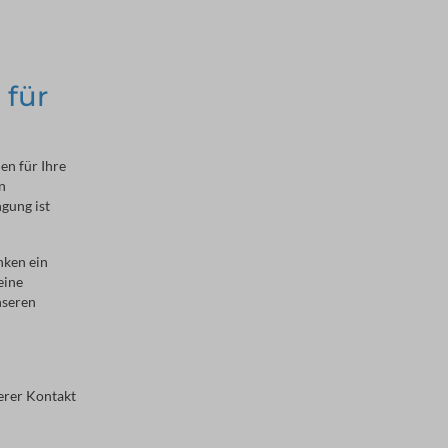
 für
en für Ihre
n
ngung ist
nken ein
eine
nseren
erer Kontakt