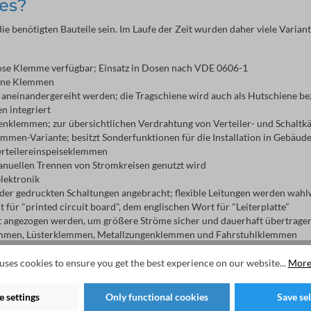
es?
die benötigten Bauteile sein. Im Laufe der Zeit wurden daher viele Varian
enlose Klemme verfügbar; Einsatz in Dosen nach VDE 0606-1
dene Klemmen
e aneinandergereiht werden; die Tragschiene wird auch als Hutschiene be
n integriert
henklemmen; zur übersichtlichen Verdrahtung von Verteiler- und Schaltk
emmen-Variante; besitzt Sonderfunktionen für die Installation in Gebäud
rteilereinspeiseklemmen
anuellen Trennen von Stromkreisen genutzt wird
lektronik
 oder gedruckten Schaltungen angebracht; flexible Leitungen werden wahl
für "printed circuit board", dem englischen Wort für "Leiterplatte"
ft angezogen werden, um größere Ströme sicher und dauerhaft übertrage
emmen, Lüsterklemmen, Metallzungenklemmen und Fahrstuhlklemmen
emme, Käfigzugklemme, Käfigklemme, Federzugklemme oder WAGO-Klemm
ere Verbindung von Leitungen, Drähten und Adern ermöglichen
uses cookies to ensure you get the best experience on our website...
More
liermaterial bestehenden Halterung; besonders in der Telekommunikations
 settings
Only functional cookies
Save se
en (auch als PE-Klemmen bezeichnet), Schirmklemmen, Magnetklemmen