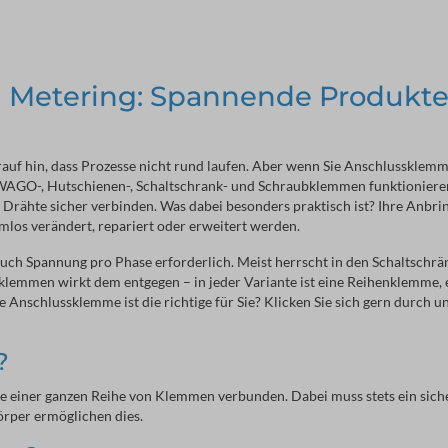
Metering: Spannende Produkte
uf hin, dass Prozesse nicht rund laufen. Aber wenn Sie Anschlussklemm
it WAGO-, Hutschienen-, Schaltschrank- und Schraubklemmen funktioniere
nd Drähte sicher verbinden. Was dabei besonders praktisch ist? Ihre Anbri
emlos verändert, repariert oder erweitert werden.
uch Spannung pro Phase erforderlich. Meist herrscht in den Schaltschrä
lemmen wirkt dem entgegen – in jeder Variante ist eine Reihenklemme, 
e Anschlussklemme ist die richtige für Sie? Klicken Sie sich gern durch u
?
fe einer ganzen Reihe von Klemmen verbunden. Dabei muss stets ein sich
örper ermöglichen dies.