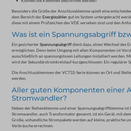
Können die Klemmen beschriftet werden?
Besonders die Größe der Anschlussklemme spielt eine entscheiden
dem Bereich der
Energiezähler
gut im System untergebracht werd
diese mit einem Prüfzeichen des VDE versehen sind und den Anfo
Was ist ein Spannungsabgriff b
Ein gesicherter
Spannungsabgriff
dient dazu, einen Wechsel des E
ermöglichen. Denn beim Umgang mit allen Komponenten ist Vorsich
ausschließlich an spannungslosen Leitungen installiert werden. 
wird der Sekundärstromkreislauf kurzgeschlossen. Ein regulärer 
Die Anschlussklemmen der VCT32-Serie können an Ort und Stelle 
werden.
Aller guten Komponenten einer A
Stromwandler?
Neben der Reihenklemme und einer Spannungsabgriffklemme ist i
Stromwandler, auch Transformator genannt, ist ein Gerät, mit de
Große, unhandliche Strompakete werden auf kleine, praktische un
Verbräuche errechnen.