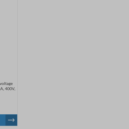
voltage
kA, 400V,