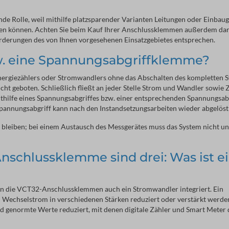
de Rolle, weil mithilfe platzsparender Varianten Leitungen oder Einbaug
en können. Achten Sie beim Kauf Ihrer Anschlussklemmen außerdem dara
rderungen des von Ihnen vorgesehenen Einsatzgebietes entsprechen.
zw. eine Spannungsabgriffklemme?
nergiezählers oder Stromwandlers ohne das Abschalten des kompletten 
t geboten. Schließlich fließt an jeder Stelle Strom und Wandler sowie 
Mithilfe eines Spannungsabgriffes bzw. einer entsprechenden Spannungsa
Spannungsabgriff kann nach den Instandsetzungsarbeiten wieder abgelös
bleiben; bei einem Austausch des Messgerätes muss das System nicht u
nschlussklemme sind drei: Was ist e
n die VCT32-Anschlussklemmen auch ein Stromwandler integriert. Ein
m Wechselstrom in verschiedenen Stärken reduziert oder verstärkt werde
d genormte Werte reduziert, mit denen digitale Zähler und Smart Meter