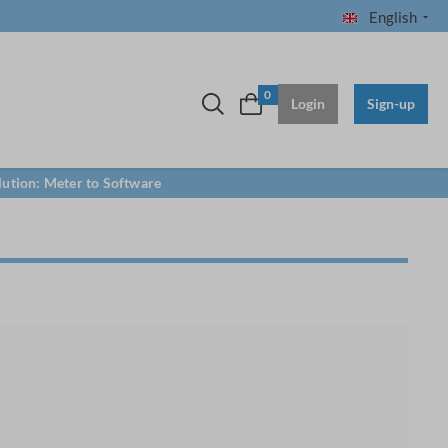
English
0
Login
Sign-up
lution: Meter to Software