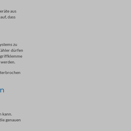
eräte aus
uf, dass
Systems zu
Zähler dürfen
bgriffklemme
t werden.
nterbrochen
in
n kann.
 die genauen