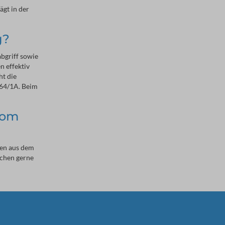
gt in der
g?
bgriff sowie
n effektiv
t die
 64/1A. Beim
rom
ten aus dem
schen gerne