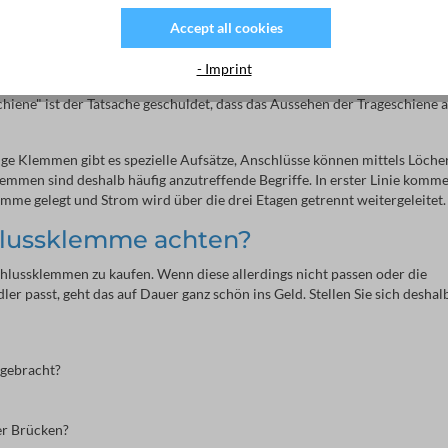
Accept all cookies
- Imprint
enklemme. Sie verdankt ihren Namen der Tatsache, dass sie auf einer 
iene" ist der Tatsache geschuldet, dass das Aussehen der Trageschiene 
ge Klemmen gibt es spezielle Aufsätze, Anschlüsse können mittels Löche
en sind deshalb häufig anzutreffende Begriffe. In erster Linie komm
me gelegt und Strom wird über die drei Etagen getrennt weitergeleitet.
hlussklemme achten?
schlussklemmen zu kaufen. Wenn diese allerdings nicht passen oder die
 passt, geht das auf Dauer ganz schön ins Geld. Stellen Sie sich deshal
ngebracht?
er Brücken?