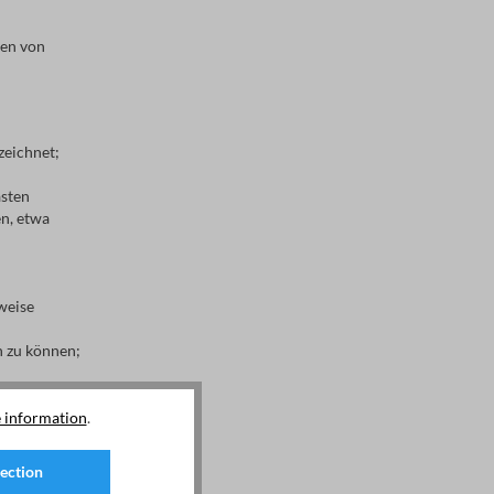
ten von
zeichnet;
ästen
en, etwa
weise
n zu können;
e; sind
 information
.
technik zum
lection
 und