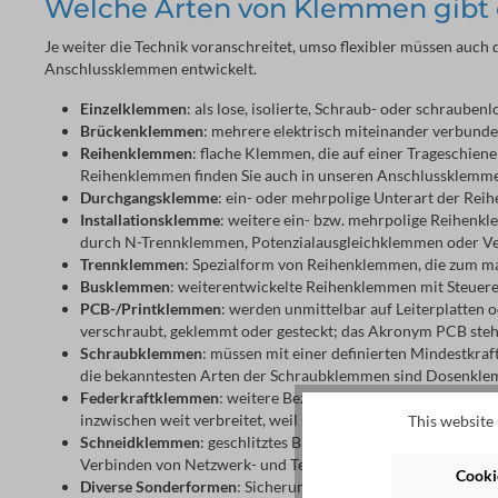
Welche Arten von Klemmen gibt 
Je weiter die Technik voranschreitet, umso flexibler müssen auch 
Anschlussklemmen entwickelt.
Einzelklemmen
: als lose, isolierte, Schraub- oder schraub
Brückenklemmen
: mehrere elektrisch miteinander verbun
Reihenklemmen
: flache Klemmen, die auf einer Trageschien
Reihenklemmen finden Sie auch in unseren Anschlussklemme
Durchgangsklemme
: ein- oder mehrpolige Unterart der Rei
Installationsklemme
: weitere ein- bzw. mehrpolige Reihenkl
durch N-Trennklemmen, Potenzialausgleichklemmen oder Ve
Trennklemmen
: Spezialform von Reihenklemmen, die zum m
Busklemmen
: weiterentwickelte Reihenklemmen mit Steuere
PCB-/Printklemmen
: werden unmittelbar auf Leiterplatten
verschraubt, geklemmt oder gesteckt; das Akronym PCB steht 
Schraubklemmen
: müssen mit einer definierten Mindestkra
die bekanntesten Arten der Schraubklemmen sind Dosenkl
Federkraftklemmen
: weitere Bezeichnungen sind Steckkl
inzwischen weit verbreitet, weil sie eine schnelle und sich
This website 
Schneidklemmen
: geschlitztes Blechstück in einer aus Iso
Verbinden von Netzwerk- und Telefonkabeln verbreitet
Cookie
Diverse Sonderformen
: Sicherungsklemmen, Erdungsklemm