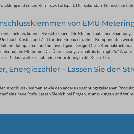
rwicklung und einem Kern bzw. Luftspalt. Der sekundäre Nennstrom beträ
-Anschlussklemmen von EMU Meterin
 entscheiden, können Sie sich freuen: Die Klemme hat einen Spannungsa
z. Und auch Kosten und Zeit für den Einbau einzelner Komponenten werde
rodukt mit kompaktem und hochwertigem Design. Diese Kompaktheit mach
ehler auf ein Minimum. Das Übersetzungsverhältnis beträgt 35/1A oder
sse 1, das zweite erlaubt eine Einordnung in die Klasse 0,5.
 Energiezähler – Lassen Sie den St
Mit den Anschlussklemmen sowie den anderen spannungsgeladenen Produk
t
auf eine neue Stufe. Lassen Sie sich bei Fragen, Anmerkungen und Wün