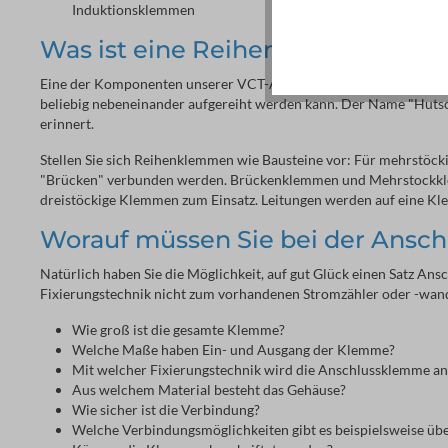
Induktionsklemmen
Was ist eine Reihenklemme?
Eine der Komponenten unserer VCT-Anschlussklemmen ist die Reih
beliebig nebeneinander aufgereiht werden kann. Der Name "Hutsch
erinnert.
Stellen Sie sich Reihenklemmen wie Bausteine vor: Für mehrstöcki
"Brücken" verbunden werden. Brückenklemmen und Mehrstockklemm
dreistöckige Klemmen zum Einsatz. Leitungen werden auf eine Klem
Worauf müssen Sie bei der Ansc
Natürlich haben Sie die Möglichkeit, auf gut Glück einen Satz An
Fixierungstechnik nicht zum vorhandenen Stromzähler oder -wandler
Wie groß ist die gesamte Klemme?
Welche Maße haben Ein- und Ausgang der Klemme?
Mit welcher Fixierungstechnik wird die Anschlussklemme a
Aus welchem Material besteht das Gehäuse?
Wie sicher ist die Verbindung?
Welche Verbindungsmöglichkeiten gibt es beispielsweise üb